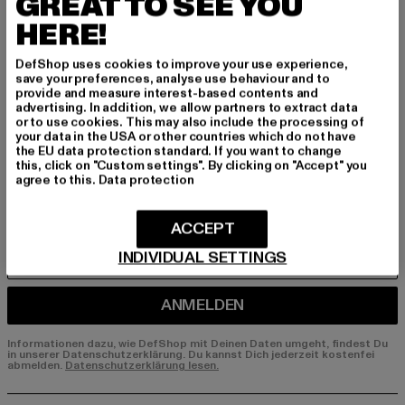
BEN!
GREAT TO SEE YOU
HERE!
Melde dich hier für unseren Newsletter an und
erhalte künftig Informationen über aktuelle Tre
DefShop uses cookies to improve your use experience,
nds, Angebote und Gutscheine von DefShop p
save your preferences, analyse use behaviour and to
provide and measure interest-based contents and
er E-Mail!
advertising. In addition, we allow partners to extract data
or to use cookies. This may also include the processing of
your data in the USA or other countries which do not have
the EU data protection standard. If you want to change
An welchen Produkten bist du interessiert?
this, click on "Custom settings". By clicking on "Accept" you
agree to this.
Data protection
MÄNNER
FRAUEN
ACCEPT
INDIVIDUAL SETTINGS
E-MAIL
ANMELDEN
Informationen dazu, wie DefShop mit Deinen Daten umgeht, findest Du
in unserer Datenschutzerklärung. Du kannst Dich jederzeit kostenfei
abmelden.
Datenschutzerklärung lesen.