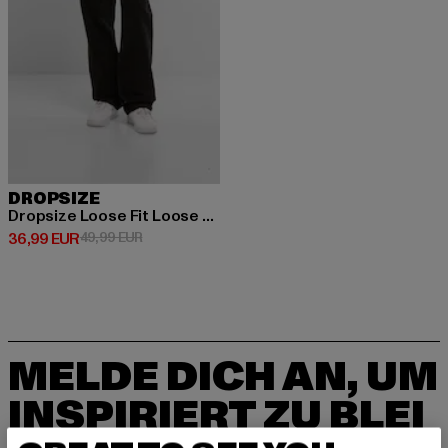
DROPSIZE
Dropsize Loose Fit Loose Fit Jeans
Derzeitiger Preis: 36,99 EUR
Aktionspreis: 49,99 EUR
36,99 EUR
49,99 EUR
MELDE DICH AN, UM
INSPIRIERT ZU BLEI