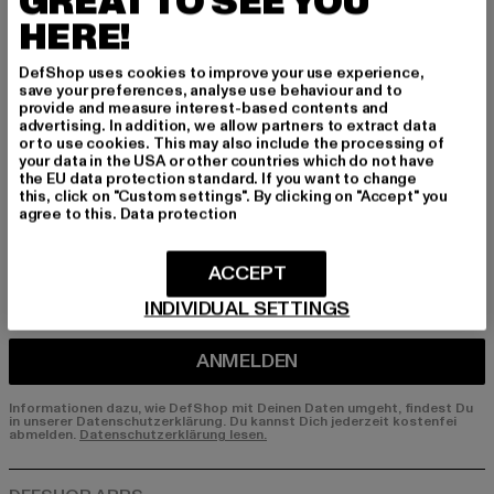
GREAT TO SEE YOU
HERE!
Melde dich hier für unseren Newsletter an und
erhalte künftig Informationen über aktuelle Tre
DefShop uses cookies to improve your use experience,
nds, Angebote und Gutscheine von DefShop p
save your preferences, analyse use behaviour and to
er E-Mail!
provide and measure interest-based contents and
advertising. In addition, we allow partners to extract data
or to use cookies. This may also include the processing of
your data in the USA or other countries which do not have
the EU data protection standard. If you want to change
An welchen Produkten bist du interessiert?
this, click on "Custom settings". By clicking on "Accept" you
agree to this.
Data protection
MÄNNER
FRAUEN
ACCEPT
INDIVIDUAL SETTINGS
E-MAIL
ANMELDEN
Informationen dazu, wie DefShop mit Deinen Daten umgeht, findest Du
in unserer Datenschutzerklärung. Du kannst Dich jederzeit kostenfei
abmelden.
Datenschutzerklärung lesen.