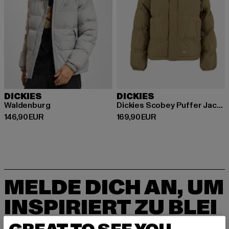
DICKIES
DICKIES
Waldenburg
Dickies Scobey Puffer Jackets
Derzeitiger Preis: 146,90 EUR
Derzeitiger Preis: 169,90 EUR
146,90 EUR
169,90 EUR
MELDE DICH AN, UM
INSPIRIERT ZU BLEI
BEN!