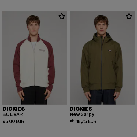
DICKIES
DICKIES
BOLIVAR
New Sarpy
Derzeitiger Preis: 95,00 EUR
Derzeitiger Preis: ab 118,75 EUR
95,00 EUR
ab
118,75 EUR