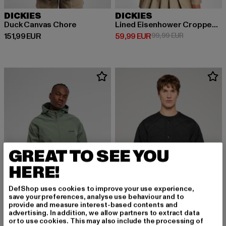
DICKIES
DICKIES
Duck Canvas Chore
Lined Eisenhower Cropped Rec
Derzeitiger Preis: 151,99 EUR
Derzeitiger Preis: 59,99 EUR
Aktionspreis:
151,99 EUR
59,99 EUR
99,99 EUR
GREAT TO SEE YOU
HERE!
DefShop uses cookies to improve your use experience,
save your preferences, analyse use behaviour and to
provide and measure interest-based contents and
advertising. In addition, we allow partners to extract data
or to use cookies. This may also include the processing of