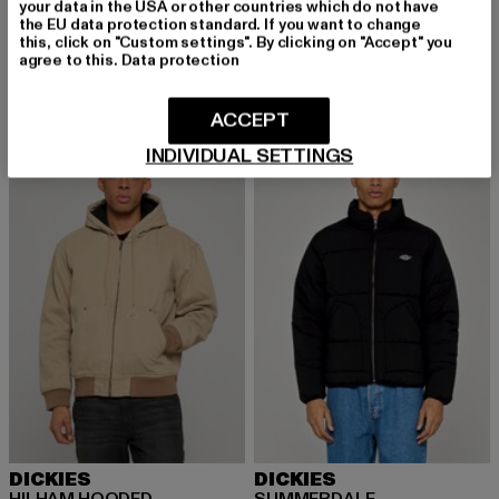
DICKIES
DICKIES
your data in the USA or other countries which do not have
the EU data protection standard. If you want to change
Ronan
SAMBURG LINER JACKET
this, click on "Custom settings". By clicking on "Accept" you
Derzeitiger Preis: 114,99 EUR
Derzeitiger Preis: 128,24 EUR
114,99 EUR
128,24 EUR
agree to this.
Data protection
ACCEPT
INDIVIDUAL SETTINGS
DICKIES
DICKIES
HILHAM HOODED
SUMMERDALE