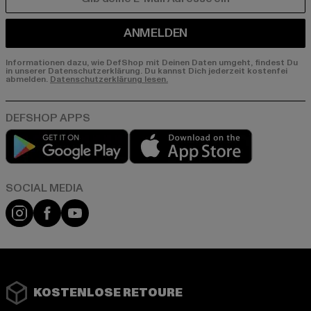
E-MAIL
ANMELDEN
Informationen dazu, wie DefShop mit Deinen Daten umgeht, findest Du
in unserer Datenschutzerklärung. Du kannst Dich jederzeit kostenfei
abmelden.
Datenschutzerklärung lesen.
Play market
App store
Instagram
Facebook
YouTube
KOSTENLOSE RETOURE