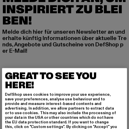
INSPIRIERT ZU BLEI
BEN!
Melde dich hier für unseren Newsletter an und
erhalte künftig Informationen über aktuelle Tre
nds, Angebote und Gutscheine von DefShop p
er E-Mail!
An welchen Produkten bist du interessiert?
GREAT TO SEE YOU
MÄNNER
HERE!
FRAUEN
DefShop uses cookies to improve your use experience,
save your preferences, analyse use behaviour and to
E-MAIL
provide and measure interest-based contents and
advertising. In addition, we allow partners to extract data
or to use cookies. This may also include the processing of
ANMELDEN
your data in the USA or other countries which do not have
the EU data protection standard. If you want to change
this, click on "Custom settings". By clicking on "Accept" you
Informationen dazu, wie DefShop mit Deinen Daten umgeht, findest Du