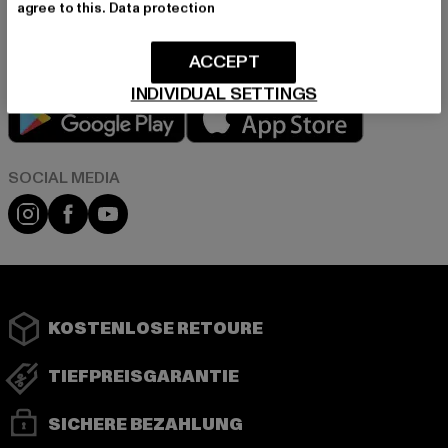
agree to this.
Data protection
in unserer Datenschutzerklärung. Du kannst Dich jederzeit kostenfei
abmelden.
Datenschutzerklärung lesen.
ACCEPT
INDIVIDUAL SETTINGS
Play market
App store
Instagram
Facebook
YouTube
KOSTENLOSE RETOURE
TIEFPREISGARANTIE
SICHERE BEZAHLUNG