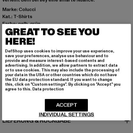
verleiht dem Jersey eine smarte Nuance.
Marke: Colucci
Kat.: T-Shirts
Farbe: gelb, grün
GREAT TO SEE YOU
Hersteller Farbe: green/yellow
Materialzusammensetzung: 100% Polyester
HERE!
Art.Nr: C325-030-01179
DefShop uses cookies to improve your use experience,
save your preferences, analyse use behaviour and to
Hersteller: Mark Seven Fashion GmbH & Co. KG |
provide and measure interest-based contents and
advertising. In addition, we allow partners to extract data
info@carlocolucci.com
or to use cookies. This may also include the processing of
Kyllmannweg 7 | 42699 Solingen | DE
your data in the USA or other countries which do not have
the EU data protection standard. If you want to change
this, click on "Custom settings". By clicking on "Accept" you
agree to this.
Data protection
GRÖSSE & PASSFORM
ACCEPT
PFLEGEHINWEISE
INDIVIDUAL SETTINGS
LIEFERUNG & RÜCKGABE