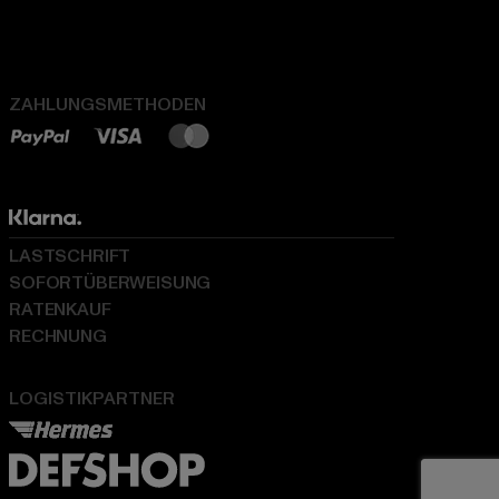
ZAHLUNGSMETHODEN
LASTSCHRIFT
SOFORTÜBERWEISUNG
RATENKAUF
RECHNUNG
LOGISTIKPARTNER