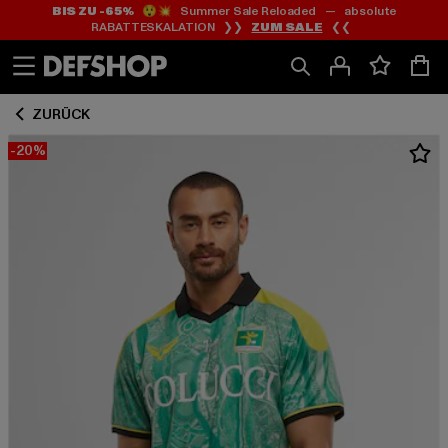
BIS ZU -65%
😲💥 Summer Sale Reloaded — absolute
Zum
Zum
RABATTESKALATION ❯❯
ZUM SALE
❮❮
Inhalt
Fußzeile
springen
springen
ZURÜCK
-20%