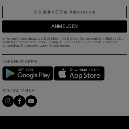
E-MAIL
ANMELDEN
Informationen dazu, wie DefShop mit Deinen Daten umgeht, findest Du
in unserer Datenschutzerklärung. Du kannst Dich jederzeit kostenfei
abmelden.
Datenschutzerklärung lesen.
Play market
App store
Instagram
Facebook
YouTube