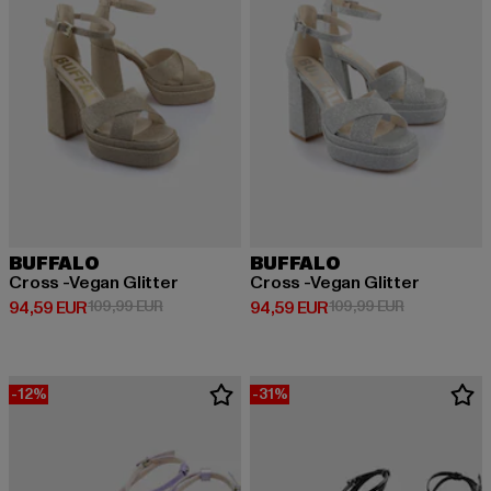
BUFFALO
BUFFALO
Cross -Vegan Glitter
Cross -Vegan Glitter
Derzeitiger Preis: 94,59 EUR
Aktionspreis: 109,99 EUR
Derzeitiger Preis: 94,59 EUR
Aktionspreis
94,59 EUR
109,99 EUR
94,59 EUR
109,99 EUR
-12%
-31%