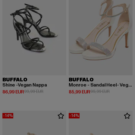
BUFFALO
BUFFALO
Shine -Vegan Nappa
Monroe - Sandal Heel- Vegan Nappa
Derzeitiger Preis: 86,99 EUR
Aktionspreis: 99,99 EUR
Derzeitiger Preis: 85,99 EUR
Aktionspreis:
86,99 EUR
99,99 EUR
85,99 EUR
99,99 EUR
-14%
-14%