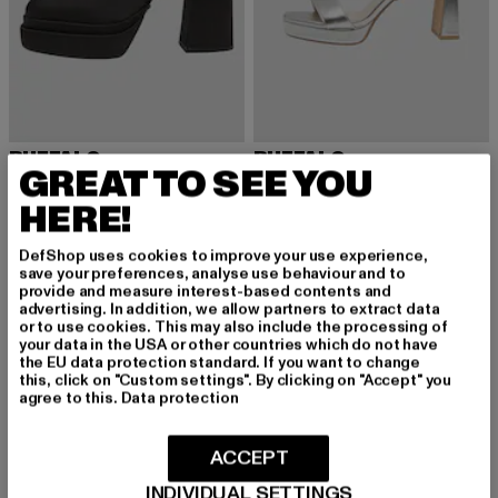
BUFFALO
BUFFALO
GREAT TO SEE YOU
MAY GHILLIE
ALICE NEAT
Derzeitiger Preis: 99,99 EUR
Derzeitiger Preis: 50,99 EUR
Aktionspreis:
99,99 EUR
50,99 EUR
59,99 EUR
HERE!
DefShop uses cookies to improve your use experience,
save your preferences, analyse use behaviour and to
-17%
-18%
provide and measure interest-based contents and
advertising. In addition, we allow partners to extract data
or to use cookies. This may also include the processing of
your data in the USA or other countries which do not have
the EU data protection standard. If you want to change
this, click on "Custom settings". By clicking on "Accept" you
agree to this.
Data protection
ACCEPT
INDIVIDUAL SETTINGS