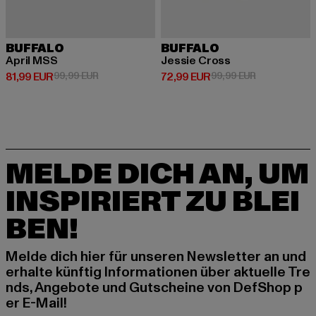
BUFFALO
BUFFALO
April MSS
Jessie Cross
Derzeitiger Preis: 81,99 EUR
Aktionspreis: 99,99 EUR
Derzeitiger Preis: 72,99 EUR
Aktionspreis:
81,99 EUR
99,99 EUR
72,99 EUR
99,99 EUR
MELDE DICH AN, UM
INSPIRIERT ZU BLEI
BEN!
Melde dich hier für unseren Newsletter an und
erhalte künftig Informationen über aktuelle Tre
nds, Angebote und Gutscheine von DefShop p
er E-Mail!