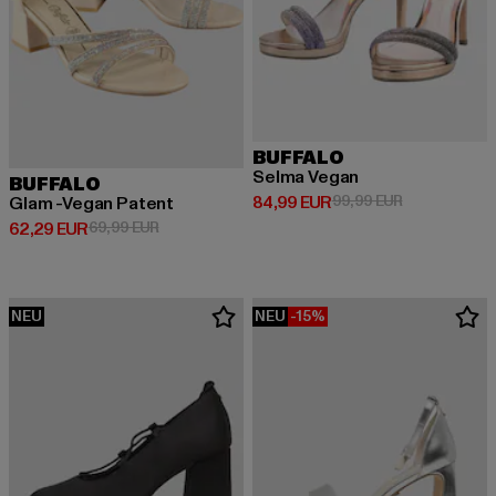
BUFFALO
Selma Vegan
BUFFALO
Derzeitiger Preis: 84,99 EUR
Aktionspreis:
84,99 EUR
99,99 EUR
Glam -Vegan Patent
Derzeitiger Preis: 62,29 EUR
Aktionspreis: 69,99 EUR
62,29 EUR
69,99 EUR
NEU
NEU
-15%