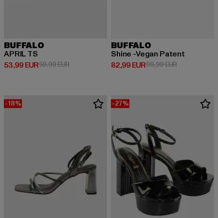
BUFFALO
BUFFALO
APRIL TS
Shine -Vegan Patent
Derzeitiger Preis: 53,99 EUR
Aktionspreis: 59,99 EUR
Derzeitiger Preis: 82,99 EUR
Aktionspreis:
53,99 EUR
59,99 EUR
82,99 EUR
99,99 EUR
-18%
-27%