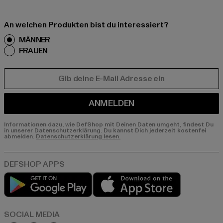
An welchen Produkten bist du interessiert?
MÄNNER
FRAUEN
E-MAIL
ANMELDEN
Informationen dazu, wie DefShop mit Deinen Daten umgeht, findest Du
in unserer Datenschutzerklärung. Du kannst Dich jederzeit kostenfei
abmelden.
Datenschutzerklärung lesen.
Play market
App store