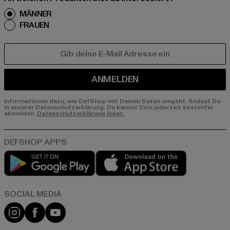
MÄNNER
FRAUEN
E-MAIL
ANMELDEN
Informationen dazu, wie DefShop mit Deinen Daten umgeht, findest Du
in unserer Datenschutzerklärung. Du kannst Dich jederzeit kostenfei
abmelden.
Datenschutzerklärung lesen.
Play market
App store
Instagram
Facebook
YouTube