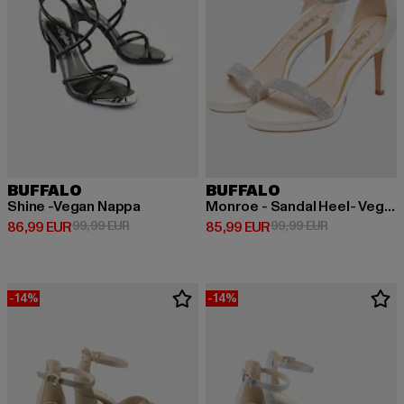
BUFFALO
BUFFALO
Shine -Vegan Nappa
Monroe - Sandal Heel- Vegan Nappa
Derzeitiger Preis: 86,99 EUR
Aktionspreis: 99,99 EUR
Derzeitiger Preis: 85,99 EUR
Aktionspreis:
86,99 EUR
99,99 EUR
85,99 EUR
99,99 EUR
-14%
-14%