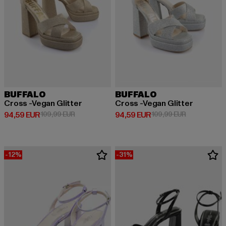
BUFFALO
BUFFALO
Cross -Vegan Glitter
Cross -Vegan Glitter
Derzeitiger Preis: 94,59 EUR
Aktionspreis: 109,99 EUR
Derzeitiger Preis: 94,59 EUR
Aktionspreis
94,59 EUR
109,99 EUR
94,59 EUR
109,99 EUR
-12%
-31%