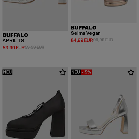
BUFFALO
Selma Vegan
BUFFALO
Derzeitiger Preis: 84,99 EUR
Aktionspreis:
84,99 EUR
99,99 EUR
APRIL TS
Derzeitiger Preis: 53,99 EUR
Aktionspreis: 59,99 EUR
53,99 EUR
59,99 EUR
NEU
NEU
-15%