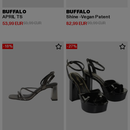
BUFFALO
BUFFALO
APRIL TS
Shine -Vegan Patent
Derzeitiger Preis: 53,99 EUR
Aktionspreis: 59,99 EUR
Derzeitiger Preis: 82,99 EUR
Aktionspreis:
53,99 EUR
59,99 EUR
82,99 EUR
99,99 EUR
-18%
-27%