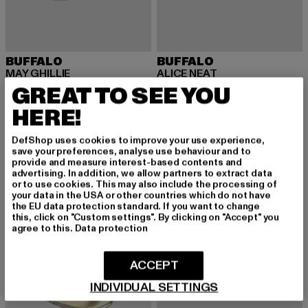
BUFFALO
BUFFALO
MAY GHILLIE
ALICE NEAT
Derzeitiger Preis: 99,99 EUR
Derzeitiger Preis: 50,99 EUR
Aktionspreis:
GREAT TO SEE YOU
99,99 EUR
50,99 EUR
59,99 EUR
HERE!
DefShop uses cookies to improve your use experience,
-18%
-17%
save your preferences, analyse use behaviour and to
provide and measure interest-based contents and
advertising. In addition, we allow partners to extract data
or to use cookies. This may also include the processing of
your data in the USA or other countries which do not have
the EU data protection standard. If you want to change
this, click on "Custom settings". By clicking on "Accept" you
agree to this.
Data protection
ACCEPT
INDIVIDUAL SETTINGS