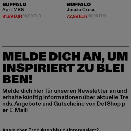
BUFFALO
BUFFALO
April MSS
Jessie Cross
Derzeitiger Preis: 81,99 EUR
Aktionspreis: 99,99 EUR
Derzeitiger Preis: 72,99 EUR
Aktionspreis:
81,99 EUR
99,99 EUR
72,99 EUR
99,99 EUR
MELDE DICH AN, UM
INSPIRIERT ZU BLEI
BEN!
Melde dich hier für unseren Newsletter an und
erhalte künftig Informationen über aktuelle Tre
nds, Angebote und Gutscheine von DefShop p
er E-Mail!
An welchen Produkten bist du interessiert?