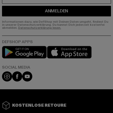
E-MAIL
ANMELDEN
Informationen dazu, wie DefShop mit Deinen Daten umgeht, findest Du
in unserer Datenschutzerklärung. Du kannst Dich jederzeit kostenfei
abmelden.
Datenschutzerklärung lesen.
Play market
App store
Instagram
Facebook
YouTube
KOSTENLOSE RETOURE