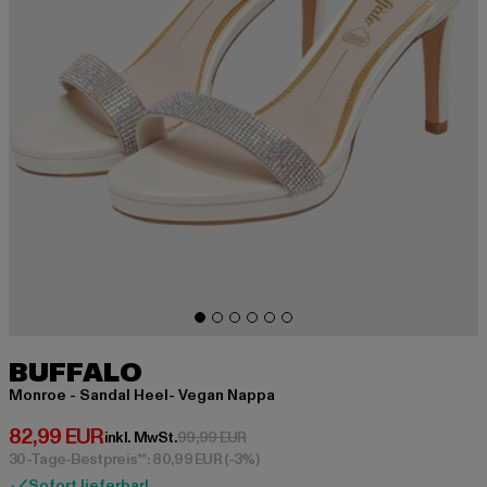
BUFFALO
Monroe - Sandal Heel- Vegan Nappa
Derzeitiger Preis: 82,99 EUR
82,99 EUR
Aktionspreis: 99,99 EUR
inkl. MwSt.
99,99 EUR
30-Tage-Bestpreis**: 80,99 EUR
(-3%)
Sofort lieferbar!