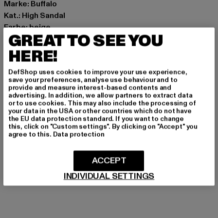
Marke: Buffalo
Kat.: High Sandal
Farbe: beige
GREAT TO SEE YOU
Hersteller Farbe: pearl white
Art.Nr: 1291302-10581
HERE!
DefShop uses cookies to improve your use experience,
Hersteller: Buffalo Boots GmbH |
service-de@buffalo-
save your preferences, analyse use behaviour and to
boots.com
provide and measure interest-based contents and
advertising. In addition, we allow partners to extract data
Schanzenstraße 41 | 51063 Köln | DE
or to use cookies. This may also include the processing of
your data in the USA or other countries which do not have
the EU data protection standard. If you want to change
this, click on "Custom settings". By clicking on "Accept" you
GRÖSSE & PASSFORM
agree to this.
Data protection
PFLEGEHINWEISE
ACCEPT
LIEFERUNG & RÜCKGABE
INDIVIDUAL SETTINGS