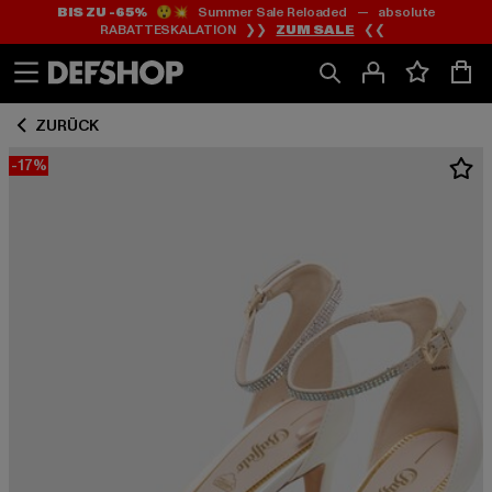
BIS ZU -65%
😲💥 Summer Sale Reloaded — absolute
Zum
Zum
RABATTESKALATION ❯❯
ZUM SALE
❮❮
Inhalt
Fußzeile
springen
springen
ZURÜCK
-17%