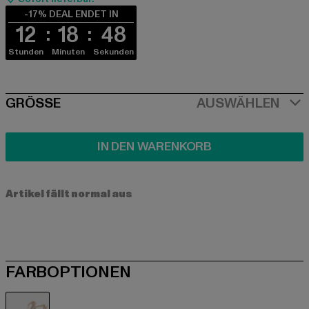
-17% DEAL ENDET IN
12
18
48
Stunden
Minuten
Sekunden
SIZE
GRÖSSE
AUSWÄHLEN
IN DEN WARENKORB
Artikel fällt normal aus
FARBOPTIONEN