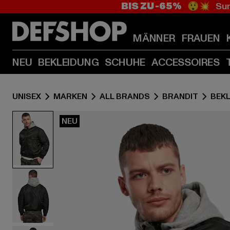
BIS ZU -65%
😲💥 Sum
MÄNNER
FRAUEN
NEU
BEKLEIDUNG
SCHUHE
ACCESSOIRES
UNISEX
MARKEN
ALL BRANDS
BRANDIT
BEK
NEU