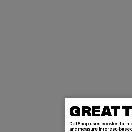
GREAT T
DefShop uses cookies to imp
and measure interest-based c