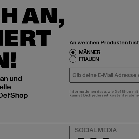
H AN,
IERT
An welchen Produkten bist
N!
MÄNNER
FRAUEN
E-MAIL
 an und
elle
Informationen dazu, wie DefShop mit 
 DefShop
kannst Dich jederzeit kostenfei abme