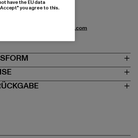
not have the EU data
"Accept" you agree to this.
xtil GmbH |
info@brandit-wear.com
0672 Köln | DE
& PASSFORM
ISE
 RÜCKGABE