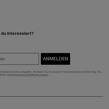
 du interessiert?
ANMELDEN
Deinen Daten umgeht, findest Du in unserer Datenschutzerklärung. Du
lden.
Datenschutzerklärung lesen.