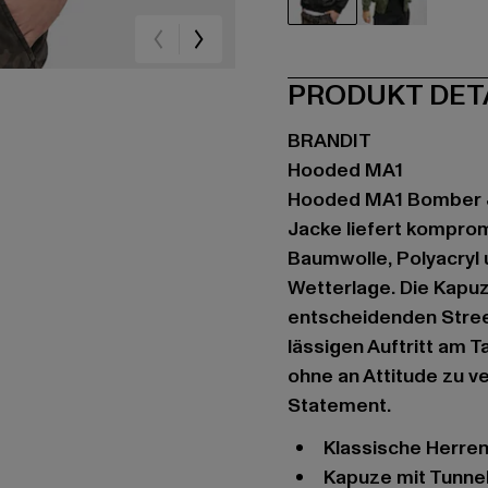
schwarz
olive
PRODUKT DET
BRANDIT
Hooded MA1
Hooded MA1 Bomber Ja
Jacke liefert komprom
Baumwolle, Polyacryl 
Wetterlage. Die Kapuz
entscheidenden Street
lässigen Auftritt am T
ohne an Attitude zu v
Statement.
Klassische Herr
Kapuze mit Tunne