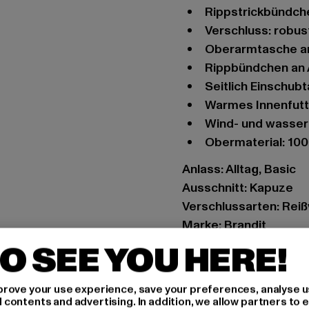
Rippstrickbündc
Verschluss: robu
Oberarmtasche a
Rippbündchen an
Seitlich Einschu
Warmes Innenfut
Wind- und wasse
Obermaterial: 10
Anlass: Alltag, Basic
Ausschnitt: Kapuze
Verschlussarten: Rei
Marke: Brandit
Kat.: Bomberjacken
O SEE YOU HERE!
Farbe: schwarz
Hersteller Farbe: blk/
rove your use experience, save your preferences, analyse u
Materialzusammensetz
ontents and advertising. In addition, we allow partners to e