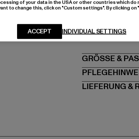
ocessing of your data in the USA or other countries which do 
25% Polyester
ant to change this, click on "Custom settings". By clicking on 
Art.Nr: BD3150-00029
Hersteller: Brandit Te
ACCEPT
INDIVIDUAL SETTINGS
Spichernstraße 6a | 5
GRÖSSE 
PFLEGEHINWE
LIEFERUNG &