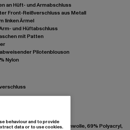
hen an Hüft- und Armabschluss
ster Front-Reißverschluss aus Metall
m linken Ärmel
 Arm- und Hüftabschluss
btaschen mit Patten
ter
rabweisender Pilotenblouson
0% Nylon
ßverschluss
gry
se behaviour and to provide
ung: 100% Nylon, 75% Baumwolle, 69% Polyacryl,
xtract data or to use cookies.