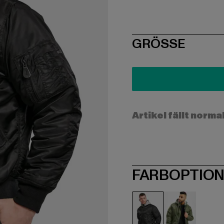
SIZE
GRÖSSE
Artikel fällt norma
FARBOPTIO