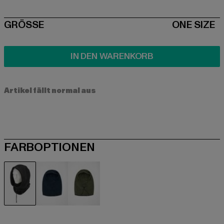
SIZE
GRÖSSE
ONE SIZE
IN DEN WARENKORB
Artikel fällt normal aus
FARBOPTIONEN
schwarz
blau
olive