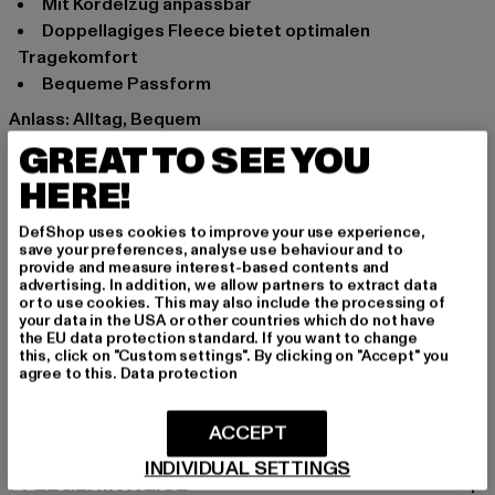
Mit Kordelzug anpassbar
Doppellagiges Fleece bietet optimalen
Tragekomfort
Bequeme Passform
Anlass: Alltag, Bequem
Marke: Brandit
GREAT TO SEE YOU
Kat.: Accessoires
HERE!
Farbe: schwarz
Hersteller Farbe: black
DefShop uses cookies to improve your use experience,
save your preferences, analyse use behaviour and to
Materialzusammensetzung: 100% Polyester
provide and measure interest-based contents and
Art.Nr: BD7027-00007
advertising. In addition, we allow partners to extract data
or to use cookies. This may also include the processing of
your data in the USA or other countries which do not have
Hersteller: Brandit Textil GmbH |
info@brandit-wear.com
the EU data protection standard. If you want to change
this, click on "Custom settings". By clicking on "Accept" you
Spichernstraße 6a | 50672 Köln | DE
agree to this.
Data protection
GRÖSSE & PASSFORM
ACCEPT
INDIVIDUAL SETTINGS
PFLEGEHINWEISE