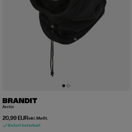
BRANDIT
Arctic
Derzeitiger Preis: 20,99 EUR
20,99 EUR
inkl. MwSt.
Sofort lieferbar!