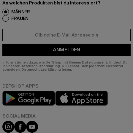
An welchen Produkten bist du interessiert?
MÄNNER
FRAUEN
E-MAIL
ANMELDEN
Informationen dazu, wie DefShop mit Deinen Daten umgeht, findest Du
in unserer Datenschutzerklärung. Du kannst Dich jederzeit kostenfei
abmelden.
Datenschutzerklärung lesen.
Play market
App store
Instagram
Facebook
YouTube