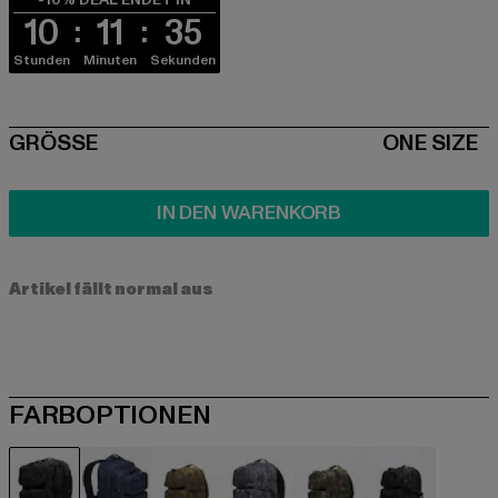
10
11
35
Stunden
Minuten
Sekunden
SIZE
GRÖSSE
ONE SIZE
IN DEN WARENKORB
Artikel fällt normal aus
FARBOPTIONEN