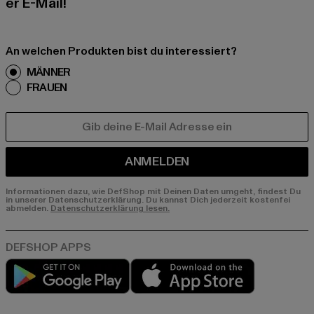
er E-Mail!
An welchen Produkten bist du interessiert?
MÄNNER
FRAUEN
E-MAIL
ANMELDEN
Informationen dazu, wie DefShop mit Deinen Daten umgeht, findest Du
in unserer Datenschutzerklärung. Du kannst Dich jederzeit kostenfei
abmelden.
Datenschutzerklärung lesen.
Play market
App store