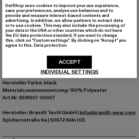
für wichtige Unterlagen
DefShop uses cookies to improve your use experience,
save your preferences, analyse use behaviour and to
komfortable Rückenpolsterung für bequemes
provide and measure interest-based contents and
Tragen
advertising. In addition, we allow partners to extract data
or to use cookies. This may also include the processing of
seitliche Kompressionsgurte
your data in the USA or other countries which do not have
Volumen: ca. 25 Liter
the EU data protection standard. If you want to change
this, click on "Custom settings". By clicking on "Accept" you
Maße: 45 x 24 x 26 cm
agree to this.
Data protection
Anlass: Alltag, Freizeit
Marke: Brandit
ACCEPT
Kat.: Bags & Luggage
INDIVIDUAL SETTINGS
Farbe: schwarz
Hersteller Farbe: black
Materialzusammensetzung: 100% Polyester
Art.Nr: BD8007-00007
Hersteller: Brandit Textil GmbH |
info@brandit-wear.com
Spichernstraße 6a | 50672 Köln | DE