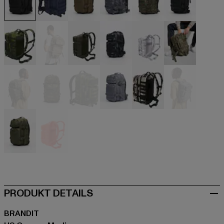
schwarz
blau
braun
camouflage
camouflage
camouflag
camouflage
camouflage
camouflage
camouflage
camouflage
camouflag
camouflage
camouflage
camouflage
grau
grau
grau
olive
orange
PRODUKT DETAILS
BRANDIT