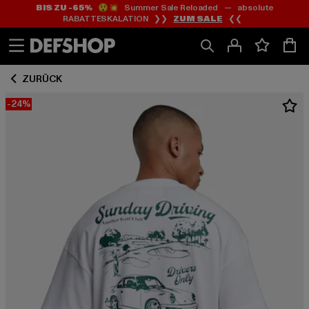
BIS ZU -65%
😲💥 Summer Sale Reloaded — absolute
Zum
Zum
RABATTESKALATION ❯❯
ZUM SALE
❮❮
Inhalt
Fußzeile
springen
springen
ZURÜCK
-24%