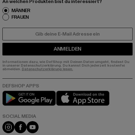
An welchen Produkten bist du interessiert?
MÄNNER
FRAUEN
E-MAIL
ANMELDEN
Informationen dazu, wie DefShop mit Deinen Daten umgeht, findest Du
in unserer Datenschutzerklärung. Du kannst Dich jederzeit kostenfei
abmelden.
Datenschutzerklärung lesen.
Play market
App store
Instagram
Facebook
YouTube