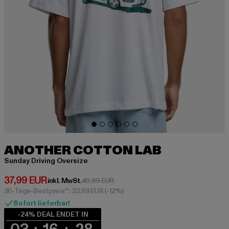
ANOTHER COTTON LAB
Sunday Driving Oversize
Derzeitiger Preis: 37,99 EUR
37,99 EUR
Aktionspreis: 49,99 EUR
inkl. MwSt.
49,99 EUR
30-Tage-Bestpreis**: 33,99 EUR
(-12%)
Sofort lieferbar!
-24% DEAL ENDET IN