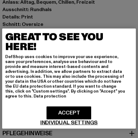
Anlass: Alltag, Bequem, Chillen, Freizeit
Ausschnitt: Rundhals
Details: Print
Schnitt: Oversize
Marke: Another Cotton Lab
GREAT TO SEE YOU
Kat.: T-Shirts
HERE!
Farbe: weiß
Hersteller Farbe: white
DefShop uses cookies to improve your use experience,
Materialzusammensetzung: 100% Baumwolle
save your preferences, analyse use behaviour and to
provide and measure interest-based contents and
Art.Nr: PD00002480-00220
advertising. In addition, we allow partners to extract data
or to use cookies. This may also include the processing of
your data in the USA or other countries which do not have
Hersteller: Urban Styles Agency GmbH & Co. KG |
the EU data protection standard. If you want to change
agentur@urbanstylesagency.com
this, click on "Custom settings". By clicking on "Accept" you
agree to this.
Data protection
Schanzenstraße 41 | 51063 Köln | DE
ACCEPT
GRÖSSE & PASSFORM
INDIVIDUAL SETTINGS
PFLEGEHINWEISE