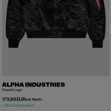
ALPHA INDUSTRIES
Coach Logo
Derzeitiger Preis: 179,99 EUR
179,99 EUR
inkl. MwSt.
Sofort lieferbar!