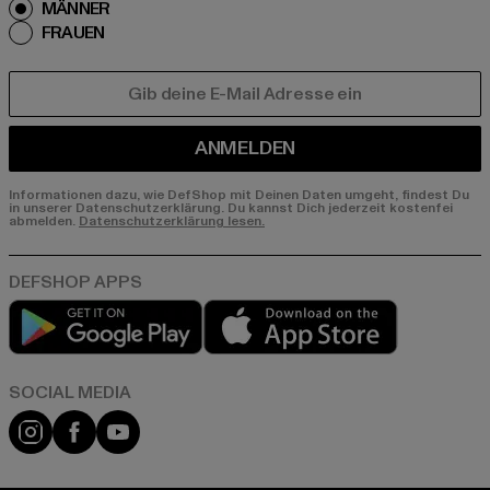
MÄNNER
FRAUEN
E-MAIL
ANMELDEN
Informationen dazu, wie DefShop mit Deinen Daten umgeht, findest Du
in unserer Datenschutzerklärung. Du kannst Dich jederzeit kostenfei
abmelden.
Datenschutzerklärung lesen.
Play market
App store
Instagram
Facebook
YouTube