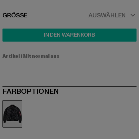
SIZE
GRÖSSE
AUSWÄHLEN
IN DEN WARENKORB
Artikel fällt normal aus
FARBOPTIONEN
schwarz