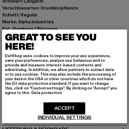
Ärmelart: Langarm
Verschlussarten: Druckknopfleiste
Schnitt: Regulär
Marke: Alpha Industries
Kat.: Bombers / Blousons
GREAT TO SEE YOU
Farbe: schwarz
Hersteller Farbe: black
HERE!
Materialzusammensetzung: 100% Polyester
DefShop uses cookies to improve your use experience,
Art.Nr: 156145-00007
save your preferences, analyse use behaviour and to
provide and measure interest-based contents and
advertising. In addition, we allow partners to extract data
Hersteller: Alpha Industries Textilvertriebs GmbH & Co.
or to use cookies. This may also include the processing of
KG |
customerservice@alphaindustries.eu
your data in the USA or other countries which do not have
the EU data protection standard. If you want to change
Siemensstraße 11 | 63263 Neu-Isenburg | DE
this, click on "Custom settings". By clicking on "Accept" you
agree to this.
Data protection
GRÖSSE & PASSFORM
ACCEPT
PFLEGEHINWEISE
INDIVIDUAL SETTINGS