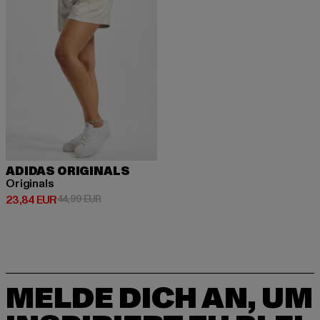
ADIDAS ORIGINALS
Originals
Derzeitiger Preis: 23,84 EUR
Aktionspreis: 44,99 EUR
23,84 EUR
44,99 EUR
MELDE DICH AN, UM