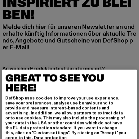
INSPIRIERT ZU BLEI
BEN!
Melde dich hier für unseren Newsletter an und
erhalte künftig Informationen über aktuelle Tre
nds, Angebote und Gutscheine von DefShop p
er E-Mail!
An welchen Produkten bist du interessiert?
GREAT TO SEE YOU
MÄNNER
HERE!
FRAUEN
DefShop uses cookies to improve your use experience,
save your preferences, analyse use behaviour and to
E-MAIL
provide and measure interest-based contents and
advertising. In addition, we allow partners to extract data
ANMELDEN
or to use cookies. This may also include the processing of
your data in the USA or other countries which do not have
the EU data protection standard. If you want to change
Informationen dazu, wie DefShop mit Deinen Daten umgeht, findest Du
this, click on "Custom settings". By clicking on "Accept" you
in unserer Datenschutzerklärung. Du kannst Dich jederzeit kostenfei
agree to this.
Data protection
abmelden.
Datenschutzerklärung lesen.