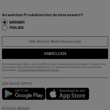
An welchen Produkten bist du interessiert?
MÄNNER
FRAUEN
E-MAIL
ANMELDEN
Informationen dazu, wie DefShop mit Deinen Daten umgeht, findest Du
in unserer Datenschutzerklärung. Du kannst Dich jederzeit kostenfei
abmelden.
Datenschutzerklärung lesen.
Play market
App store