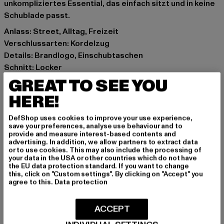
unkompliziertes Essential, das einfach sitzt und in keine
Schublade passt.
Anlass: Street, Alltag, Freizeit
Verschlussarten: Kordelzug
Details: Brandlogo, Einschubtaschen
Schnitt: Locker
Marke: 9N1M SENSE
GREAT TO SEE YOU
Kat.: Jogginghosen
HERE!
Farbe: schwarz
Hersteller Farbe: black
DefShop uses cookies to improve your use experience,
save your preferences, analyse use behaviour and to
Materialzusammensetzung: 100% Baumwolle
provide and measure interest-based contents and
Art.Nr: SENSE384-00007
advertising. In addition, we allow partners to extract data
or to use cookies. This may also include the processing of
your data in the USA or other countries which do not have
Hersteller: TB International GmbH |
info@tbint.de
the EU data protection standard. If you want to change
this, click on "Custom settings". By clicking on "Accept" you
Dr.-Robert-Murjahn-Straße 7 | 64372 Ober-Ramstadt |
agree to this.
Data protection
DE
ACCEPT
GRÖSSE & PASSFORM