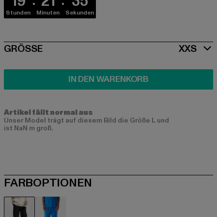
19
21
34
Stunden
Minuten
Sekunden
SIZE
GRÖSSE
XXS
IN DEN WARENKORB
Artikel fällt normal aus
Unser Model trägt auf diesem Bild die Größe L und
ist NaN m groß.
FARBOPTIONEN