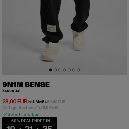
9N1M SENSE
Essential
Derzeitiger Preis: 28,00 EUR
28,00 EUR
Aktionspreis: 69,99 EUR
inkl. MwSt.
69,99 EUR
30-Tage-Bestpreis**: 28,00 EUR
Sofort lieferbar!
-60% DEAL ENDET IN