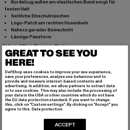
Kordelzug außen am elastischen Bund sorgt für
festen Halt
Seitliche Einschubtaschen
Logo-Patch am rechten Hosenbein
Nahezu gerader Beinschnitt
Lässige Passform
Anlass: Alltag, Bequem, Basic
GREAT TO SEE YOU
Marke: 9N1M SENSE
HERE!
Kat.: Jogginghosen
Farbe: grau
DefShop uses cookies to improve your use experience,
Hersteller Farbe: darkshadow
save your preferences, analyse use behaviour and to
Materialzusammensetzung: 100% Baumwolle
provide and measure interest-based contents and
advertising. In addition, we allow partners to extract data
Art.Nr: SENSE036-02457
or to use cookies. This may also include the processing of
your data in the USA or other countries which do not have
the EU data protection standard. If you want to change
Hersteller: TB International GmbH |
info@tbint.de
this, click on "Custom settings". By clicking on "Accept" you
Dr.-Robert-Murjahn-Straße 7 | 64372 Ober-Ramstadt |
agree to this.
Data protection
DE
ACCEPT