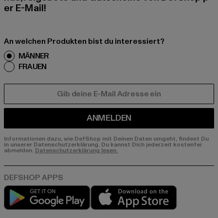
er E-Mail!
An welchen Produkten bist du interessiert?
MÄNNER
FRAUEN
E-MAIL
ANMELDEN
Informationen dazu, wie DefShop mit Deinen Daten umgeht, findest Du
in unserer Datenschutzerklärung. Du kannst Dich jederzeit kostenfei
abmelden.
Datenschutzerklärung lesen.
Play market
App store