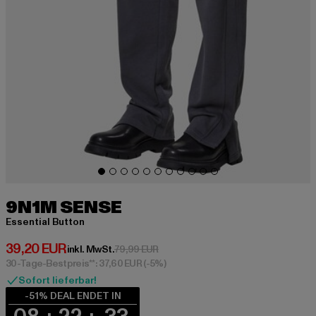
9N1M SENSE
Essential Button
Derzeitiger Preis: 39,20 EUR
39,20 EUR
Aktionspreis: 79,99 EUR
inkl. MwSt.
79,99 EUR
30-Tage-Bestpreis**: 37,60 EUR
(-5%)
Sofort lieferbar!
-51% DEAL ENDET IN