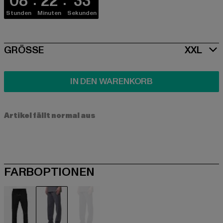
08
22
32
Stunden
Minuten
Sekunden
SIZE
GRÖSSE
XXL
IN DEN WARENKORB
Artikel fällt normal aus
FARBOPTIONEN