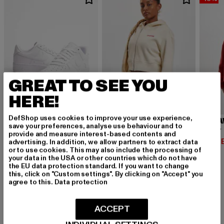
GREAT TO SEE YOU
HERE!
DefShop uses cookies to improve your use experience,
ROCA
DANGEROUS DNGRS
save your preferences, analyse use behaviour and to
Cherry
Dangerous DNGRS Strong Hoodies
NIKE
provide and measure interest-based contents and
Derzeit
Air Force 1 '07
40,99 
Derzeitiger Preis: 54,99 EUR
54,99 EUR
advertising. In addition, we allow partners to extract data
or to use cookies. This may also include the processing of
Derzeitiger Preis: 139,99 EUR
139,99 EUR
your data in the USA or other countries which do not have
the EU data protection standard. If you want to change
this, click on "Custom settings". By clicking on "Accept" you
agree to this.
Data protection
ACCEPT