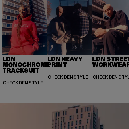
LDN
LDN HEAVY
LDN STREE
MONOCHROME
PRINT
WORKWEA
TRACKSUIT