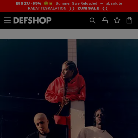
BIS ZU -65%
😲💥 Summer Sale Reloaded — absolute
Zum
Zum
RABATTESKALATION ❯❯
ZUM SALE
❮❮
Inhalt
Fußzeile
springen
springen