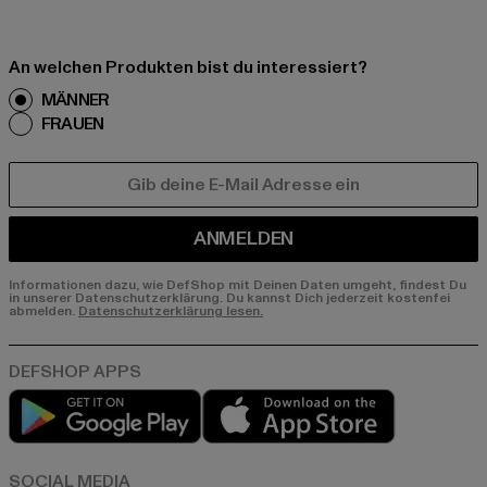
An welchen Produkten bist du interessiert?
MÄNNER
FRAUEN
E-MAIL
ANMELDEN
Informationen dazu, wie DefShop mit Deinen Daten umgeht, findest Du
in unserer Datenschutzerklärung. Du kannst Dich jederzeit kostenfei
abmelden.
Datenschutzerklärung lesen.
Play market
App store