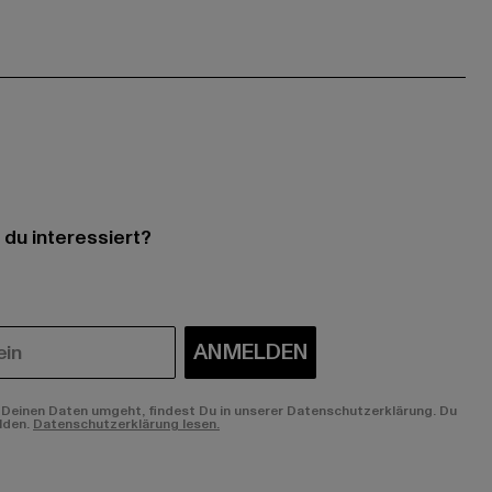
 du interessiert?
ANMELDEN
Deinen Daten umgeht, findest Du in unserer Datenschutzerklärung. Du
lden.
Datenschutzerklärung lesen.