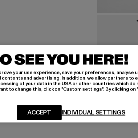
O SEE YOU HERE!
rove your use experience, save your preferences, analyse u
ontents and advertising. In addition, we allow partners to e
ocessing of your data in the USA or other countries which do 
ant to change this, click on "Custom settings". By clicking on 
ACCEPT
INDIVIDUAL SETTINGS