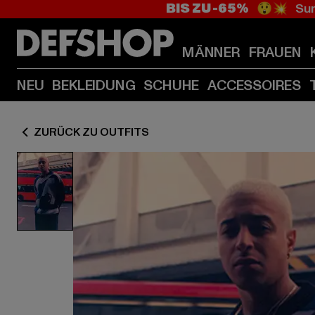
BIS ZU -65%
😲💥 Sum
MÄNNER
FRAUEN
NEU
BEKLEIDUNG
SCHUHE
ACCESSOIRES
ZURÜCK ZU OUTFITS
Outfit mit LDN crewneck Street style