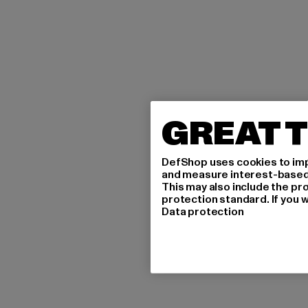
GREAT T
DefShop uses cookies to imp
and measure interest-based c
This may also include the pr
protection standard. If you w
Data protection