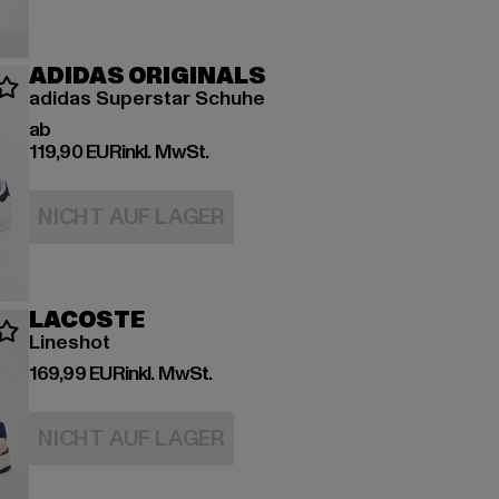
ADIDAS ORIGINALS
adidas Superstar Schuhe
Derzeitiger Preis: ab 119,90 EUR
ab
119,90 EUR
inkl. MwSt.
NICHT AUF LAGER
LACOSTE
Lineshot
Derzeitiger Preis: 169,99 EUR
169,99 EUR
inkl. MwSt.
NICHT AUF LAGER