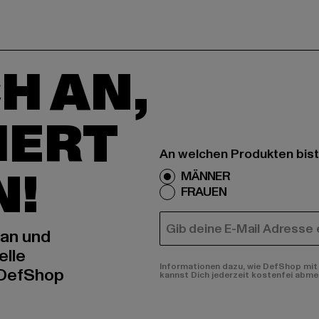
H AN,
IERT
An welchen Produkten bist
N!
MÄNNER
FRAUEN
E-MAIL
 an und
elle
Informationen dazu, wie DefShop mit 
 DefShop
kannst Dich jederzeit kostenfei abme