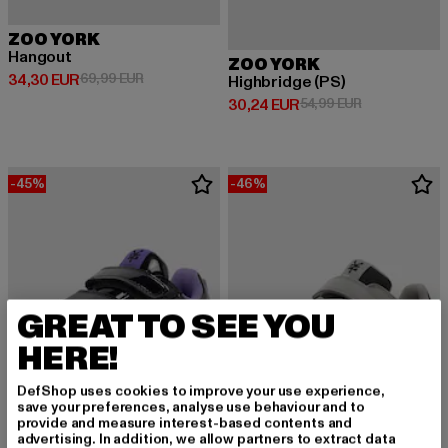
ZOO YORK
Hangout
ZOO YORK
Derzeitiger Preis: 34,30 EUR
Aktionspreis: 69,99 EUR
34,30 EUR
69,99 EUR
Highbridge (PS)
Derzeitiger Preis: 30,24 EUR
Aktionspreis:
30,24 EUR
54,99 EUR
-45%
-46%
GREAT TO SEE YOU
HERE!
DefShop uses cookies to improve your use experience,
save your preferences, analyse use behaviour and to
provide and measure interest-based contents and
advertising. In addition, we allow partners to extract data