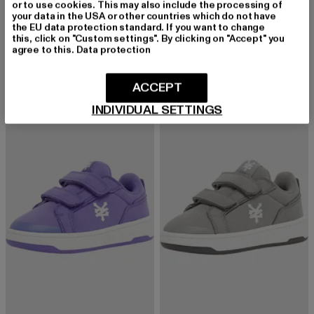
or to use cookies. This may also include the processing of
your data in the USA or other countries which do not have
the EU data protection standard. If you want to change
ZOO YORK
ZOO YORK
this, click on "Custom settings". By clicking on "Accept" you
Highbridge (TD)
Pyramid (PS)
agree to this.
Data protection
Derzeitiger Preis: 21,99 EUR
Aktionspreis: 39,99 EUR
Derzeitiger Preis: 26,99 EUR
Aktionspreis:
21,99 EUR
39,99 EUR
26,99 EUR
49,99 EUR
ACCEPT
INDIVIDUAL SETTINGS
-43%
-43%