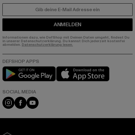
E-MAIL
ANMELDEN
Informationen dazu, wie DefShop mit Deinen Daten umgeht, findest Du
in unserer Datenschutzerklärung. Du kannst Dich jederzeit kostenfei
abmelden.
Datenschutzerklärung lesen.
Play market
App store
Instagram
Facebook
YouTube