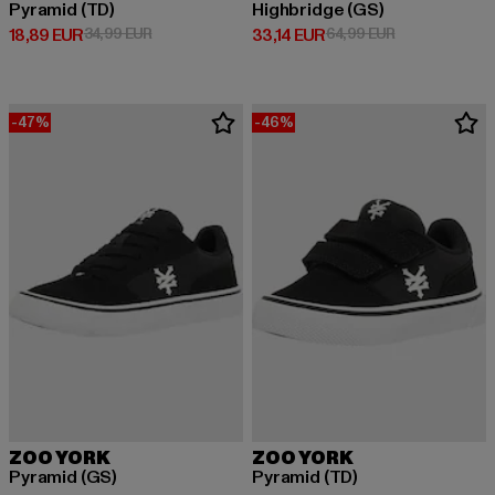
Pyramid (TD)
Highbridge (GS)
Derzeitiger Preis: 18,89 EUR
Aktionspreis: 34,99 EUR
Derzeitiger Preis: 33,14 EUR
Aktionspreis: 
18,89 EUR
34,99 EUR
33,14 EUR
64,99 EUR
-47%
-46%
ZOO YORK
ZOO YORK
Pyramid (GS)
Pyramid (TD)