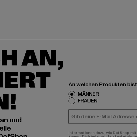
H AN,
IERT
An welchen Produkten bist
N!
MÄNNER
FRAUEN
E-MAIL
 an und
elle
Informationen dazu, wie DefShop mit 
 DefShop
kannst Dich jederzeit kostenfei abme