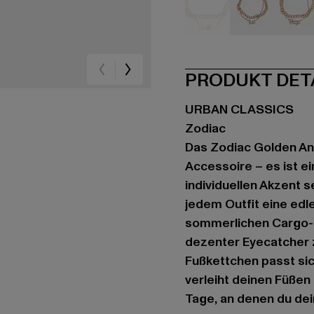
goldfarben
goldfarben
go
PRODUKT DET
URBAN CLASSICS
Zodiac
Das Zodiac Golden Ank
Accessoire – es ist ei
individuellen Akzent 
jedem Outfit eine edl
sommerlichen Cargo-S
dezenter Eyecatcher 
Fußkettchen passt sic
verleiht deinen Füßen 
Tage, an denen du dei