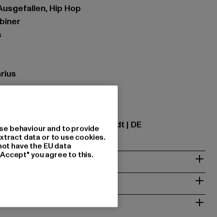
 Ausgefallen, Hip Hop
biner
s
rius
ational GmbH |
info@tbint.de
traße 7 | 64372 Ober-Ramstadt | DE
se behaviour and to provide
xtract data or to use cookies.
not have the EU data
"Accept" you agree to this.
& PASSFORM
ISE
 RÜCKGABE