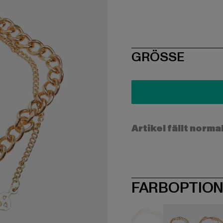
SIZE
GRÖSSE
Artikel fällt norma
FARBOPTIO