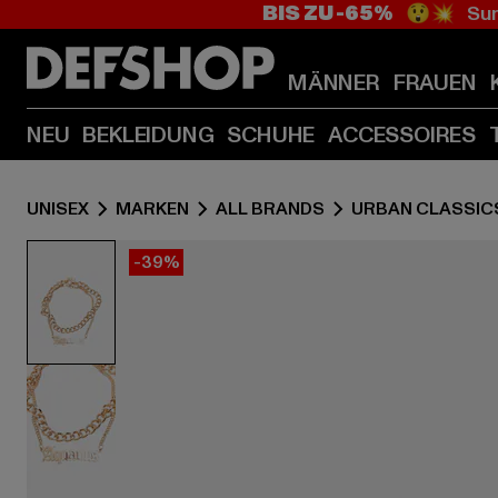
BIS ZU -65%
😲💥 Sum
MÄNNER
FRAUEN
NEU
BEKLEIDUNG
SCHUHE
ACCESSOIRES
UNISEX
MARKEN
ALL BRANDS
URBAN CLASSIC
-39%