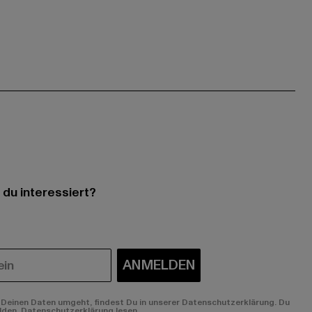
 du interessiert?
ANMELDEN
Deinen Daten umgeht, findest Du in unserer Datenschutzerklärung. Du
lden.
Datenschutzerklärung lesen.