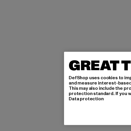
GREAT T
DefShop uses cookies to imp
and measure interest-based c
This may also include the pr
protection standard. If you w
Data protection