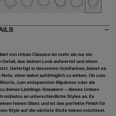
ldfarben
goldfarben
goldfarben
goldfarben
goldfarben
goldfarben
goldfarben
AILS
let von Urban Classics ist mehr als nur ein
n Detail, das deinen Look aufwertet und einen
setzt. Gefertigt in dezentem Goldfarben, bietet es
e Note, ohne dabei aufdringlich zu wirken. Ob zum
horts, zum entspannten Slipdress oder als
zu deinen Lieblings-Sneakern – dieses Unisex-
h mühelos an unterschiedliche Styles an. Es
einen feinen Glanz und ist das perfekte Finish für
nen Style auf die nächste Stufe heben möchtest.