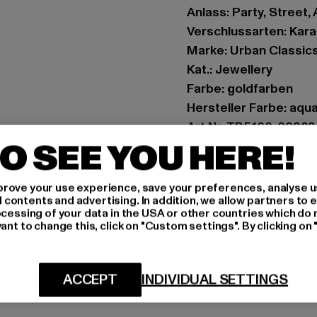
Anlass: Party, Street,
Verschlussarten: Kara
Marke: Urban Classic
Kat.: Jewellery
Farbe: goldfarben
Hersteller Farbe: aqua
Art.Nr: TB5160-00923
O SEE YOU HERE!
Hersteller: TB Intern
Dr.-Robert-Murjahn-S
rove your use experience, save your preferences, analyse u
ontents and advertising. In addition, we allow partners to e
ocessing of your data in the USA or other countries which do 
ant to change this, click on "Custom settings". By clicking on 
GRÖSSE 
PFLEGEHINWE
ACCEPT
INDIVIDUAL SETTINGS
LIEFERUNG &