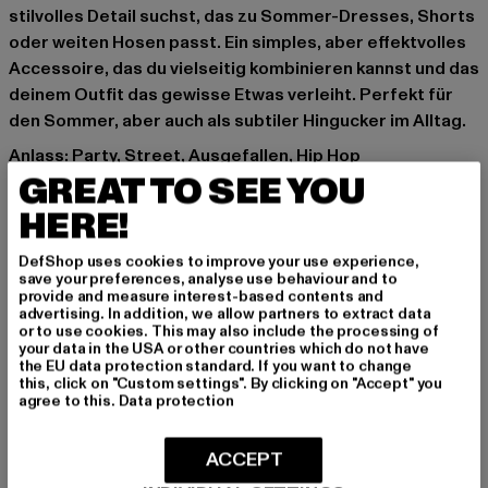
stilvolles Detail suchst, das zu Sommer-Dresses, Shorts
oder weiten Hosen passt. Ein simples, aber effektvolles
Accessoire, das du vielseitig kombinieren kannst und das
deinem Outfit das gewisse Etwas verleiht. Perfekt für
den Sommer, aber auch als subtiler Hingucker im Alltag.
Anlass: Party, Street, Ausgefallen, Hip Hop
GREAT TO SEE YOU
Verschlussarten: Karabiner
Marke: Urban Classics
HERE!
Kat.: Jewellery
Farbe: goldfarben
DefShop uses cookies to improve your use experience,
save your preferences, analyse use behaviour and to
Hersteller Farbe: aries
provide and measure interest-based contents and
Art.Nr: TB5160-03578
advertising. In addition, we allow partners to extract data
or to use cookies. This may also include the processing of
your data in the USA or other countries which do not have
Hersteller: TB International GmbH |
info@tbint.de
the EU data protection standard. If you want to change
this, click on "Custom settings". By clicking on "Accept" you
Dr.-Robert-Murjahn-Straße 7 | 64372 Ober-Ramstadt |
agree to this.
Data protection
DE
ACCEPT