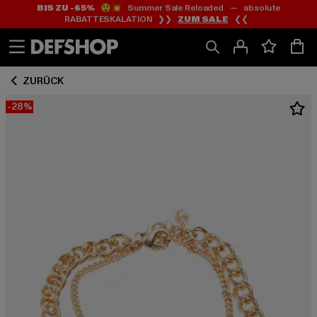
BIS ZU -65%
😲💥 Summer Sale Reloaded — absolute
Zum
Zum
RABATTESKALATION ❯❯
ZUM SALE
❮❮
Inhalt
Fußzeile
springen
springen
ZURÜCK
-28%