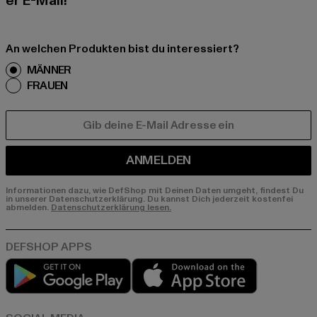
er E-Mail!
An welchen Produkten bist du interessiert?
MÄNNER
FRAUEN
E-MAIL
ANMELDEN
Informationen dazu, wie DefShop mit Deinen Daten umgeht, findest Du
in unserer Datenschutzerklärung. Du kannst Dich jederzeit kostenfei
abmelden.
Datenschutzerklärung lesen.
Play market
App store