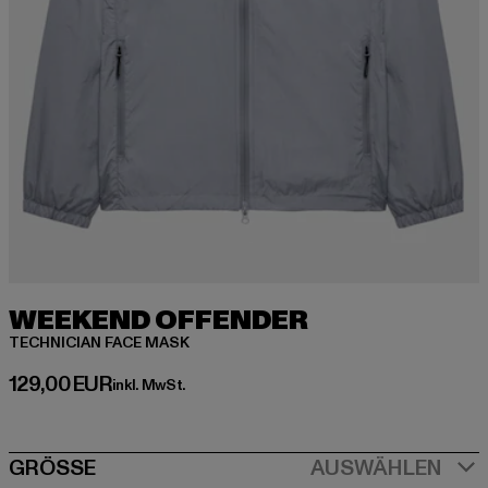
WEEKEND OFFENDER
TECHNICIAN FACE MASK
Derzeitiger Preis: 129,00 EUR
129,00 EUR
inkl. MwSt.
SIZE
GRÖSSE
AUSWÄHLEN