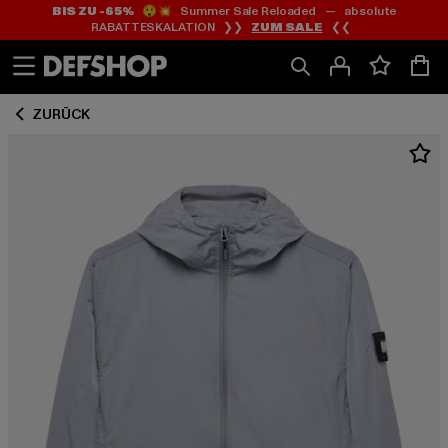
BIS ZU -65%
😲💥 Summer Sale Reloaded — absolute
Zum
Zum
RABATTESKALATION ❯❯
ZUM SALE
❮❮
Inhalt
Fußzeile
springen
springen
ZURÜCK