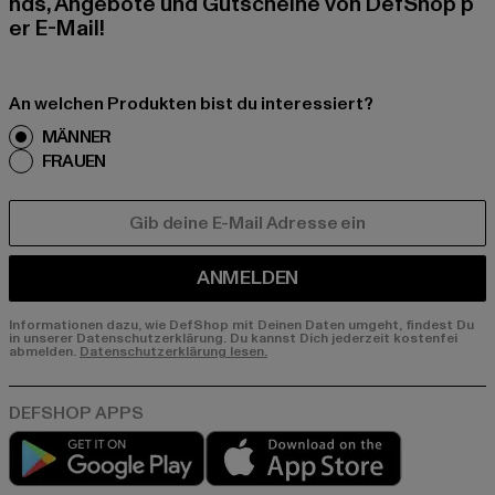
nds, Angebote und Gutscheine von DefShop p
er E-Mail!
An welchen Produkten bist du interessiert?
MÄNNER
FRAUEN
E-MAIL
ANMELDEN
Informationen dazu, wie DefShop mit Deinen Daten umgeht, findest Du
in unserer Datenschutzerklärung. Du kannst Dich jederzeit kostenfei
abmelden.
Datenschutzerklärung lesen.
Play market
App store