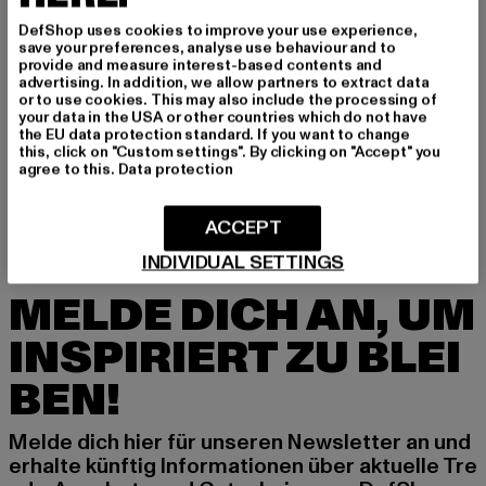
GRÖSSE & PASSFORM
DefShop uses cookies to improve your use experience,
save your preferences, analyse use behaviour and to
provide and measure interest-based contents and
PFLEGEHINWEISE
advertising. In addition, we allow partners to extract data
or to use cookies. This may also include the processing of
your data in the USA or other countries which do not have
LIEFERUNG & RÜCKGABE
the EU data protection standard. If you want to change
this, click on "Custom settings". By clicking on "Accept" you
agree to this.
Data protection
ACCEPT
INDIVIDUAL SETTINGS
MELDE DICH AN, UM
INSPIRIERT ZU BLEI
BEN!
Melde dich hier für unseren Newsletter an und
erhalte künftig Informationen über aktuelle Tre