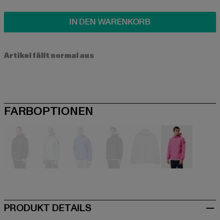
IN DEN WARENKORB
Artikel fällt normal aus
FARBOPTIONEN
schwarz
blau
blau
blau
grau
rosa
PRODUKT DETAILS