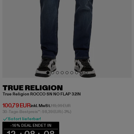
TRUE RELIGION
True Religion ROCCO SN NO FLAP 32IN
Derzeitiger Preis: 100,79 EUR
100,79 EUR
Aktionspreis: 119,99 EUR
inkl. MwSt.
119,99 EUR
30-Tage-Bestpreis**: 98,39 EUR
(-3%)
Sofort lieferbar!
-16% DEAL ENDET IN