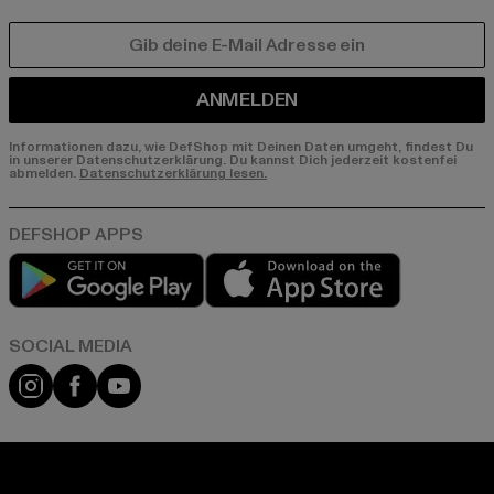
E-MAIL
ANMELDEN
Informationen dazu, wie DefShop mit Deinen Daten umgeht, findest Du
in unserer Datenschutzerklärung. Du kannst Dich jederzeit kostenfei
abmelden.
Datenschutzerklärung lesen.
Play market
App store
Instagram
Facebook
YouTube