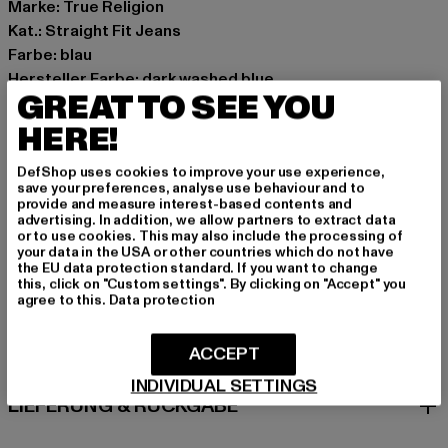
Marke: True Religion
Kat.: Straight Fit Jeans
Farbe: blau
Hersteller Farbe: dark washed blue
GREAT TO SEE YOU
Materialzusammensetzung: 98% Baumwolle, 2%
Elasthan
HERE!
Art.Nr: TR109163-21014
DefShop uses cookies to improve your use experience,
save your preferences, analyse use behaviour and to
Hersteller: True Religion Brand Jeans Germany GmbH |
provide and measure interest-based contents and
advertising. In addition, we allow partners to extract data
vertrieb@unifafashion.com
or to use cookies. This may also include the processing of
Großenbaumer Weg 11 | 40472 Düsseldorf | DE
your data in the USA or other countries which do not have
the EU data protection standard. If you want to change
this, click on "Custom settings". By clicking on "Accept" you
agree to this.
Data protection
GRÖSSE & PASSFORM
ACCEPT
PFLEGEHINWEISE
INDIVIDUAL SETTINGS
LIEFERUNG & RÜCKGABE