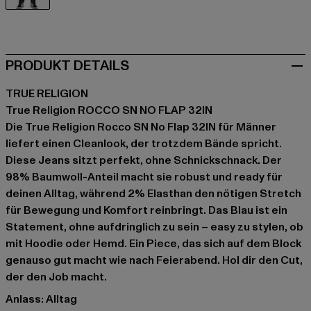
blau
PRODUKT DETAILS
TRUE RELIGION
True Religion ROCCO SN NO FLAP 32IN
Die True Religion Rocco SN No Flap 32IN für Männer
liefert einen Cleanlook, der trotzdem Bände spricht.
Diese Jeans sitzt perfekt, ohne Schnickschnack. Der
98% Baumwoll-Anteil macht sie robust und ready für
deinen Alltag, während 2% Elasthan den nötigen Stretch
für Bewegung und Komfort reinbringt. Das Blau ist ein
Statement, ohne aufdringlich zu sein – easy zu stylen, ob
mit Hoodie oder Hemd. Ein Piece, das sich auf dem Block
genauso gut macht wie nach Feierabend. Hol dir den Cut,
der den Job macht.
Anlass: Alltag