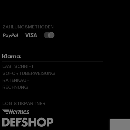
ZAHLUNGSMETHODEN
LASTSCHRIFT
SOFORTÜBERWEISUNG
RATENKAUF
RECHNUNG
LOGISTIKPARTNER