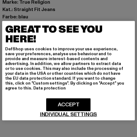
Marke: True Religion
Kat.: Straight Fit Jeans
Farbe: blau
Hersteller Farbe: medium washed blue
GREAT TO SEE YOU
Materialzusammensetzung: 100% Baumwolle
HERE!
Art.Nr: TR109182-21015
DefShop uses cookies to improve your use experience,
Hersteller: True Religion Brand Jeans Germany GmbH |
save your preferences, analyse use behaviour and to
provide and measure interest-based contents and
vertrieb@unifafashion.com
advertising. In addition, we allow partners to extract data
Großenbaumer Weg 11 | 40472 Düsseldorf | DE
or to use cookies. This may also include the processing of
your data in the USA or other countries which do not have
the EU data protection standard. If you want to change
this, click on "Custom settings". By clicking on "Accept" you
GRÖSSE & PASSFORM
agree to this.
Data protection
PFLEGEHINWEISE
ACCEPT
INDIVIDUAL SETTINGS
LIEFERUNG & RÜCKGABE