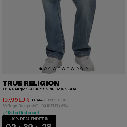
TRUE RELIGION
True Religion BOBBY SN NF 32 INSEAM
Derzeitiger Preis: 107,99 EUR
107,99 EUR
Aktionspreis: 119,99 EUR
inkl. MwSt.
119,99 EUR
30-Tage-Bestpreis**: 103,19 EUR
(-5%)
Sofort lieferbar!
-10% DEAL ENDET IN