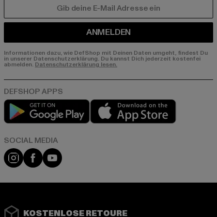
E-MAIL
ANMELDEN
Informationen dazu, wie DefShop mit Deinen Daten umgeht, findest Du
in unserer Datenschutzerklärung. Du kannst Dich jederzeit kostenfei
abmelden.
Datenschutzerklärung lesen.
Play market
App store
Instagram
Facebook
YouTube
KOSTENLOSE RETOURE