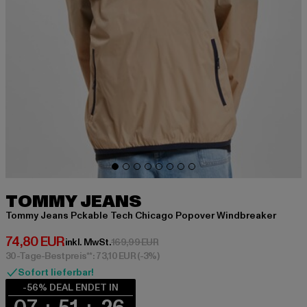
TOMMY JEANS
Tommy Jeans Pckable Tech Chicago Popover Windbreaker
Derzeitiger Preis: 74,80 EUR
74,80 EUR
Aktionspreis: 169,99 EUR
inkl. MwSt.
169,99 EUR
30-Tage-Bestpreis**: 73,10 EUR
(-3%)
Sofort lieferbar!
-56% DEAL ENDET IN