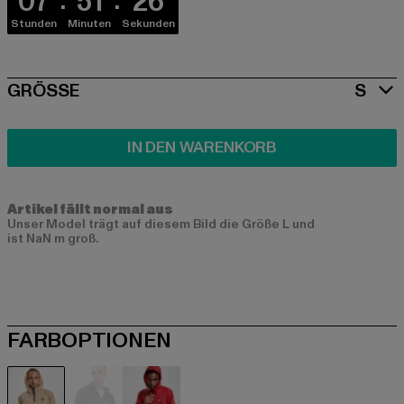
07
51
26
Stunden
Minuten
Sekunden
SIZE
GRÖSSE
S
IN DEN WARENKORB
Artikel fällt normal aus
Unser Model trägt auf diesem Bild die Größe L und
ist NaN m groß.
FARBOPTIONEN