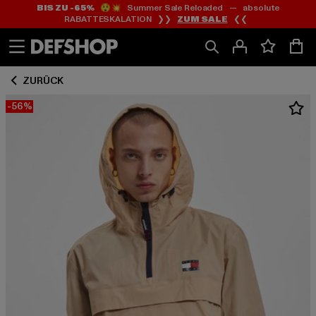
BIS ZU -65%
😲💥 Summer Sale Reloaded — absolute
Zum
Zum
RABATTESKALATION ❯❯
ZUM SALE
❮❮
Inhalt
Fußzeile
springen
springen
ZURÜCK
-56%