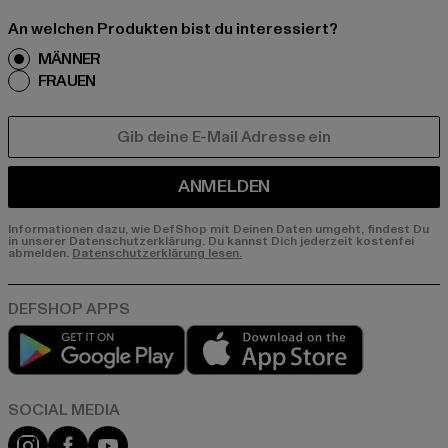
An welchen Produkten bist du interessiert?
MÄNNER
FRAUEN
E-MAIL
ANMELDEN
Informationen dazu, wie DefShop mit Deinen Daten umgeht, findest Du
in unserer Datenschutzerklärung. Du kannst Dich jederzeit kostenfei
abmelden.
Datenschutzerklärung lesen.
Play market
App store
Instagram
Facebook
YouTube