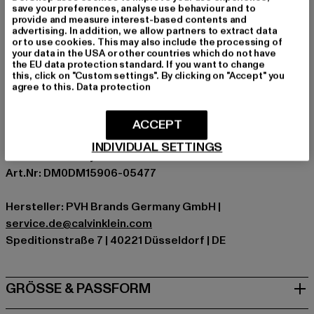
Anlass: Alltag
save your preferences, analyse use behaviour and to
provide and measure interest-based contents and
Ausschnitt: Kapuze mit Kordelzug
advertising. In addition, we allow partners to extract data
Ärmelart: Langarm
or to use cookies. This may also include the processing of
your data in the USA or other countries which do not have
Verschlussarten: Halber Reißverschluss
the EU data protection standard. If you want to change
Marke: Tommy Jeans
this, click on "Custom settings". By clicking on "Accept" you
agree to this.
Data protection
Kat.: Übergangsjacken
Farbe: beige
Hersteller Farbe: trench
ACCEPT
Materialzusammensetzung: 100% Nylon, 100% Polyester
INDIVIDUAL SETTINGS
Innenfutter: Polyester
Art.Nr: DM0DM15906-05477
Hersteller: PVH Brands Germany GmbH |
service.de@calvinklein.com
Speditionstraße 7 | 40221 Düsseldorf | DE
GRÖSSE & PASSFORM