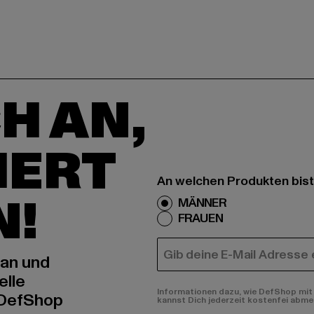
H AN,
IERT
An welchen Produkten bist
N!
MÄNNER
FRAUEN
E-MAIL
 an und
elle
Informationen dazu, wie DefShop mit 
 DefShop
kannst Dich jederzeit kostenfei abme