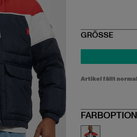
SIZE
GRÖSSE
Artikel fällt norma
FARBOPTIO