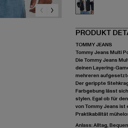
weiß
PRODUKT DET
TOMMY JEANS
Tommy Jeans Multi P
Die Tommy Jeans Multi
deinen Layering-Game.
mehreren aufgesetzte
Der gerippte Stehkra
Farbgebung lässt sich
stylen. Egal ob für d
von Tommy Jeans ist ei
Praktikabilität mühelo
Anlass: Alltag, Beque