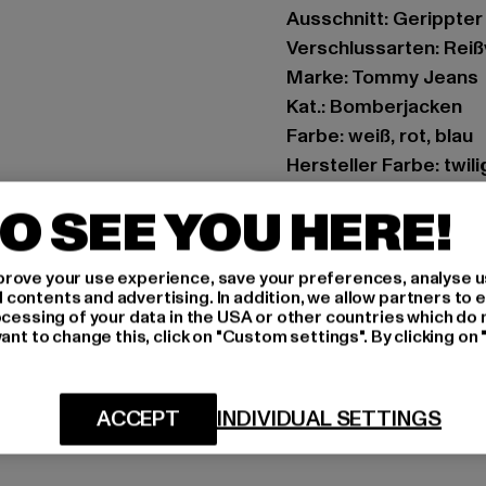
Ausschnitt: Gerippte
Verschlussarten: Rei
Marke: Tommy Jeans
Kat.: Bomberjacken
Farbe: weiß, rot, blau
Hersteller Farbe: twili
Materialzusammenset
O SEE YOU HERE!
Art.Nr: DM0DM11219C
rove your use experience, save your preferences, analyse u
Hersteller: PVH Bra
ontents and advertising. In addition, we allow partners to e
Speditionstraße 7 | 4
ocessing of your data in the USA or other countries which do 
ant to change this, click on "Custom settings". By clicking on 
GRÖSSE 
ACCEPT
INDIVIDUAL SETTINGS
LIEFERUNG &