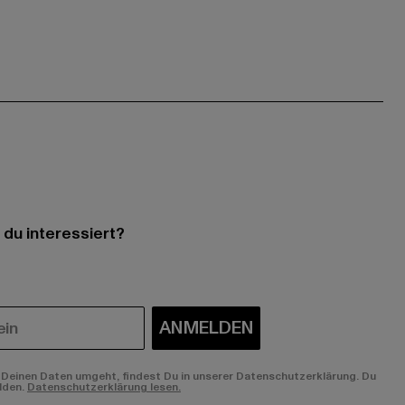
 du interessiert?
ANMELDEN
Deinen Daten umgeht, findest Du in unserer Datenschutzerklärung. Du
lden.
Datenschutzerklärung lesen.