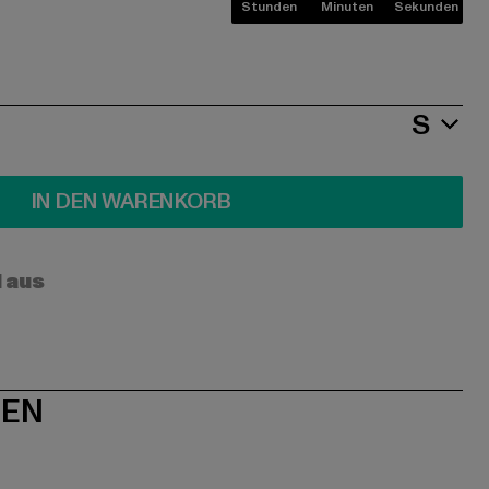
Stunden
Minuten
Sekunden
S
IN DEN WARENKORB
l aus
NEN