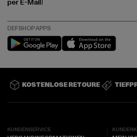
per E-Mail!
Play market
App stor
KOSTENLOSE RETOURE
TIEFP
KUNDENSERVICE
KUNDEN