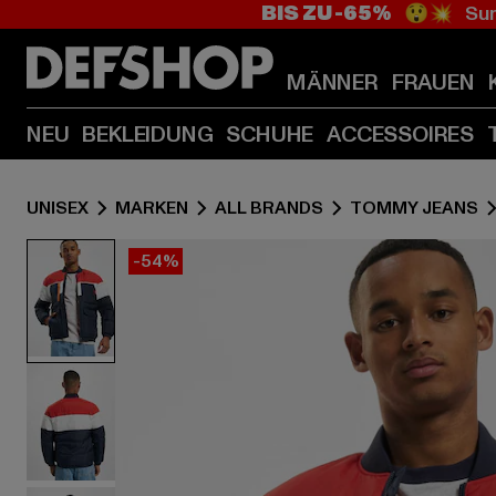
BIS ZU -65%
😲💥 Sum
MÄNNER
FRAUEN
NEU
BEKLEIDUNG
SCHUHE
ACCESSOIRES
UNISEX
MARKEN
ALL BRANDS
TOMMY JEANS
-54%