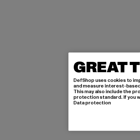
GREAT T
DefShop uses cookies to imp
and measure interest-based c
This may also include the pr
protection standard. If you w
Data protection