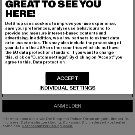
GREAT TO SEE YOU
BEN!
HERE!
Melde dich hier für unseren Newsletter an und
erhalte künftig Informationen über aktuelle Tre
DefShop uses cookies to improve your use experience,
save your preferences, analyse use behaviour and to
nds, Angebote und Gutscheine von DefShop p
provide and measure interest-based contents and
er E-Mail!
advertising. In addition, we allow partners to extract data
or to use cookies. This may also include the processing of
your data in the USA or other countries which do not have
the EU data protection standard. If you want to change
this, click on "Custom settings". By clicking on "Accept" you
An welchen Produkten bist du interessiert?
agree to this.
Data protection
MÄNNER
FRAUEN
ACCEPT
INDIVIDUAL SETTINGS
E-MAIL
ANMELDEN
Informationen dazu, wie DefShop mit Deinen Daten umgeht, findest Du
in unserer Datenschutzerklärung. Du kannst Dich jederzeit kostenfei
abmelden.
Datenschutzerklärung lesen.