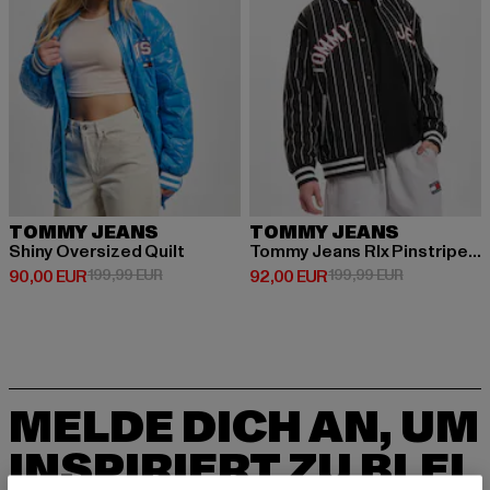
TOMMY JEANS
TOMMY JEANS
Shiny Oversized Quilt
Tommy Jeans Rlx Pinstripe Bomberjacke
Derzeitiger Preis: 90,00 EUR
Aktionspreis: 199,99 EUR
Derzeitiger Preis: 92,00 EUR
Aktionspreis
90,00 EUR
199,99 EUR
92,00 EUR
199,99 EUR
MELDE DICH AN, UM
INSPIRIERT ZU BLEI