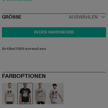
SIZE
GRÖSSE
AUSWÄHLEN
IN DEN WARENKORB
Artikel fällt normal aus
FARBOPTIONEN
beige
schwarz
grau
weiß