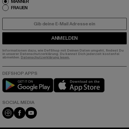
MÄNNER
FRAUEN
E-MAIL
ANMELDEN
Informationen dazu, wie DefShop mit Deinen Daten umgeht, findest Du
in unserer Datenschutzerklärung. Du kannst Dich jederzeit kostenfei
abmelden.
Datenschutzerklärung lesen.
Play market
App store
Instagram
Facebook
YouTube