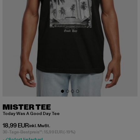
MISTER TEE
Today Was A Good Day Tee
Derzeitiger Preis: 18,99 EUR
18,99 EUR
inkl. MwSt.
30-Tage-Bestpreis**: 15,99 EUR
(-19%)
Sofort lieferbar!