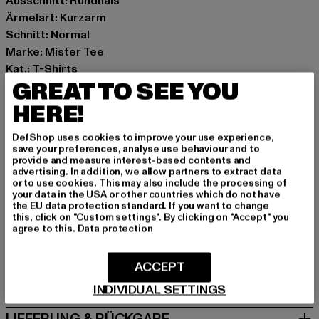
Ausschnitt: Rundhals
Ärmelart: Kurzarm
Schnitt: Normal
Marke: Mister Tee
Kat.: T-Shirts
GREAT TO SEE YOU
Farbe: schwarz
Hersteller Farbe: black
HERE!
Materialzusammensetzung: 100% Baumwolle
Art.Nr: MT2677-00007
DefShop uses cookies to improve your use experience,
save your preferences, analyse use behaviour and to
provide and measure interest-based contents and
Hersteller: TB International GmbH |
info@tbint.de
advertising. In addition, we allow partners to extract data
or to use cookies. This may also include the processing of
Dr.-Robert-Murjahn-Straße 7 | 64372 Ober-Ramstadt |
your data in the USA or other countries which do not have
DE
the EU data protection standard. If you want to change
this, click on "Custom settings". By clicking on "Accept" you
agree to this.
Data protection
GRÖSSE & PASSFORM
ACCEPT
PFLEGEHINWEISE
INDIVIDUAL SETTINGS