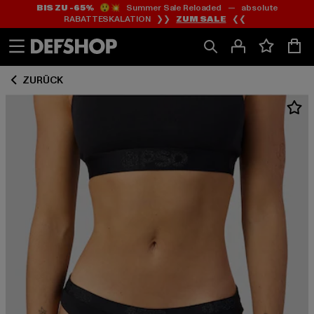
BIS ZU -65%
😲💥 Summer Sale Reloaded — absolute
Zum
Zum
RABATTESKALATION ❯❯
ZUM SALE
❮❮
Inhalt
Fußzeile
springen
springen
ZURÜCK