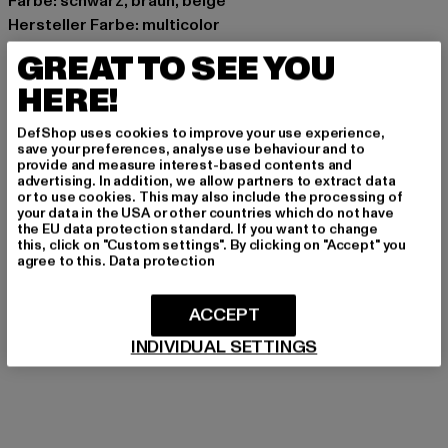
Farbe: schwarz, braun, beige
Hersteller Farbe: multicolor
Materialzusammensetzung: 47% Baumwolle, 47% Modal,
GREAT TO SEE YOU
6% Elasthan
HERE!
Art.Nr: 325480064-01667
DefShop uses cookies to improve your use experience,
Hersteller: Chusaja GmbH |
support@psdunderwear.com
save your preferences, analyse use behaviour and to
provide and measure interest-based contents and
Gabriel von Seidl Straße 31D | 82031 Grünwald | DE
advertising. In addition, we allow partners to extract data
or to use cookies. This may also include the processing of
your data in the USA or other countries which do not have
the EU data protection standard. If you want to change
GRÖSSE & PASSFORM
this, click on "Custom settings". By clicking on "Accept" you
agree to this.
Data protection
PFLEGEHINWEISE
ACCEPT
LIEFERUNG & RÜCKGABE
INDIVIDUAL SETTINGS