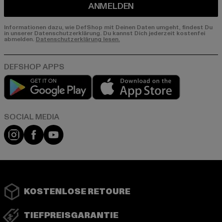
ANMELDEN
Informationen dazu, wie DefShop mit Deinen Daten umgeht, findest Du
in unserer Datenschutzerklärung. Du kannst Dich jederzeit kostenfei
abmelden.
Datenschutzerklärung lesen.
Play market
App store
Instagram
Facebook
YouTube
KOSTENLOSE RETOURE
TIEFPREISGARANTIE