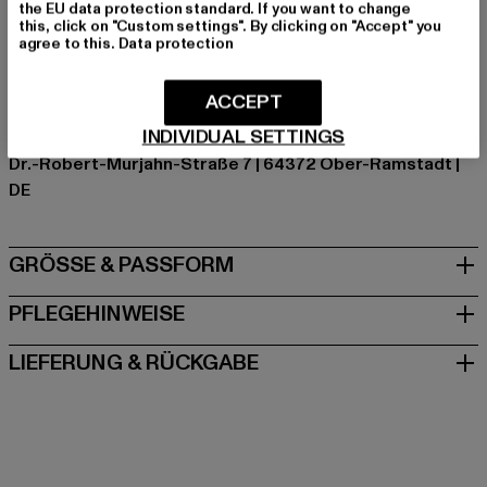
Hersteller Farbe: black
the EU data protection standard. If you want to change
this, click on "Custom settings". By clicking on "Accept" you
Materialzusammensetzung: 98% Baumwolle, 2%
agree to this.
Data protection
Elasthan
Art.Nr: TB3487-00007
ACCEPT
INDIVIDUAL SETTINGS
Hersteller: TB International GmbH |
info@tbint.de
Dr.-Robert-Murjahn-Straße 7 | 64372 Ober-Ramstadt |
DE
GRÖSSE & PASSFORM
PFLEGEHINWEISE
LIEFERUNG & RÜCKGABE