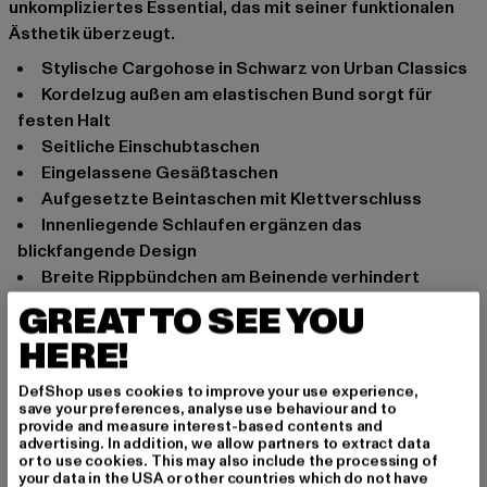
unkompliziertes Essential, das mit seiner funktionalen
Ästhetik überzeugt.
stylische Cargohose in Schwarz von Urban Classics
Kordelzug außen am elastischen Bund sorgt für
festen Halt
seitliche Einschubtaschen
eingelassene Gesäßtaschen
aufgesetzte Beintaschen mit Klettverschluss
innenliegende Schlaufen ergänzen das
blickfangende Design
breite Rippbündchen am Beinende verhindert
lästiges Verrutschen
GREAT TO SEE YOU
bequeme Passform
HERE!
Anlass: Alltag, Bequem, Freizeit
Schnitt: Weit
DefShop uses cookies to improve your use experience,
save your preferences, analyse use behaviour and to
Marke: Urban Classics
provide and measure interest-based contents and
Kat.: Cargohosen
advertising. In addition, we allow partners to extract data
or to use cookies. This may also include the processing of
Farbe: schwarz
your data in the USA or other countries which do not have