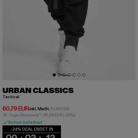
URBAN CLASSICS
Tactical
Derzeitiger Preis: 60,79 EUR
60,79 EUR
Aktionspreis: 79,99 EUR
inkl. MwSt.
79,99 EUR
30-Tage-Bestpreis**: 49,59 EUR
(-23%)
Sofort lieferbar!
-24% DEAL ENDET IN