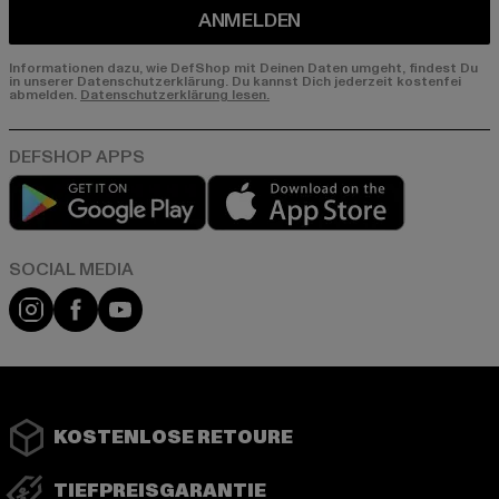
ANMELDEN
Informationen dazu, wie DefShop mit Deinen Daten umgeht, findest Du
in unserer Datenschutzerklärung. Du kannst Dich jederzeit kostenfei
abmelden.
Datenschutzerklärung lesen.
Play market
App store
Instagram
Facebook
YouTube
KOSTENLOSE RETOURE
TIEFPREISGARANTIE