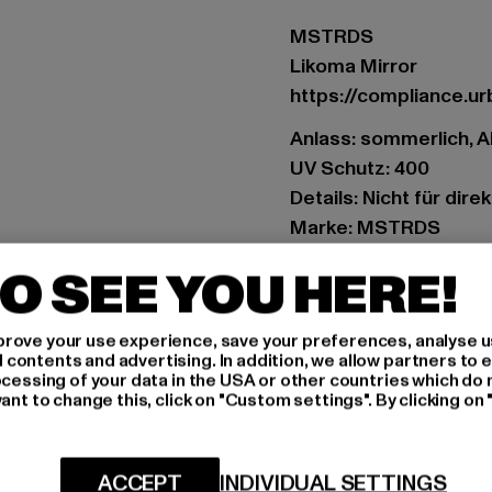
MSTRDS
Likoma Mirror
https://compliance.u
Anlass: sommerlich, A
UV Schutz: 400
Details: Nicht für dire
Marke: MSTRDS
Kat.: Sunglasses
O SEE YOU HERE!
Farbe: schwarz
Hersteller Farbe: blac
rove your use experience, save your preferences, analyse u
Art.Nr: 10496-02500
ontents and advertising. In addition, we allow partners to e
ocessing of your data in the USA or other countries which do 
ant to change this, click on "Custom settings". By clicking on 
Hersteller: Masterdi
Maria-Merian-Straße 2
ACCEPT
INDIVIDUAL SETTINGS