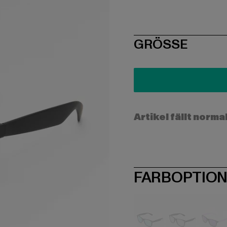
SIZE
GRÖSSE
Artikel fällt norma
FARBOPTIO