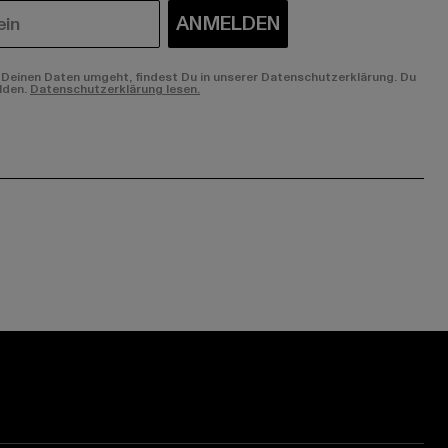
ANMELDEN
Deinen Daten umgeht, findest Du in unserer Datenschutzerklärung. Du
lden.
Datenschutzerklärung lesen.