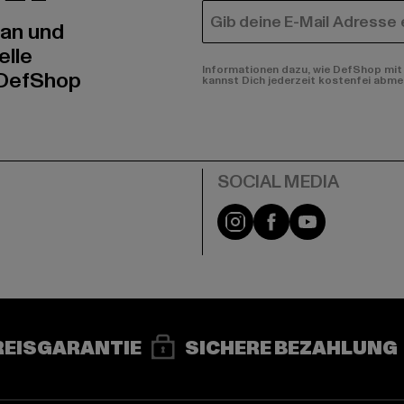
E-MAIL
 an und
elle
Informationen dazu, wie DefShop mit 
 DefShop
kannst Dich jederzeit kostenfei abme
e
Instagram
Facebook
YouTube
REISGARANTIE
SICHERE BEZAHLUNG