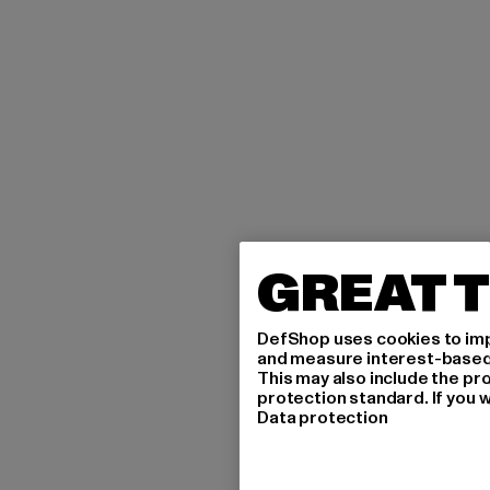
GREAT T
DefShop uses cookies to imp
and measure interest-based c
This may also include the pr
protection standard. If you w
Data protection