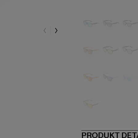
schwarz
schwarz
sc
schwarz
schwarz
sc
schwarz
schwarz
sc
orange
violet
we
gelb
PRODUKT DET