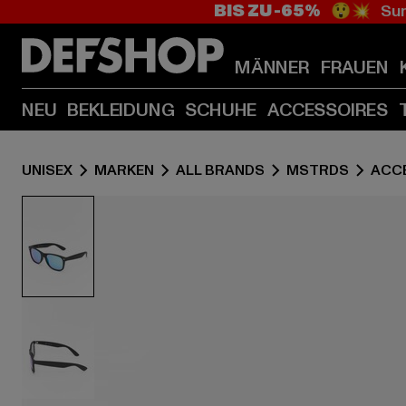
BIS ZU -65%
😲💥 Sum
MÄNNER
FRAUEN
NEU
BEKLEIDUNG
SCHUHE
ACCESSOIRES
UNISEX
MARKEN
ALL BRANDS
MSTRDS
ACC