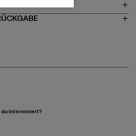
& PASSFORM
 RÜCKGABE
 du interessiert?