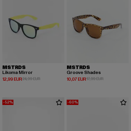
MSTRDS
MSTRDS
Likoma Mirror
Groove Shades
Derzeitiger Preis: 12,99 EUR
Aktionspreis: 24,99 EUR
Derzeitiger Preis: 10,07 EUR
Aktionspreis: 1
12,99 EUR
24,99 EUR
10,07 EUR
17,99 EUR
-52%
-60%