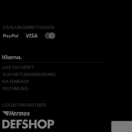
ZAHLUNGSMETHODEN
LASTSCHRIFT
SOFORTÜBERWEISUNG
RATENKAUF
RECHNUNG
LOGISTIKPARTNER