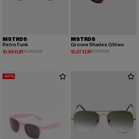
MSTRDS
MSTRDS
Retro Funk
Groove Shades GStwo
Derzeitiger Preis: 10,99 EUR
Aktionspreis: 19,99 EUR
Derzeitiger Preis: 10,07 EUR
Aktionspreis: 1
10,99 EUR
19,99 EUR
10,07 EUR
17,99 EUR
-60%