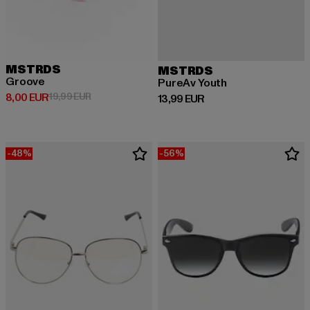
MSTRDS
MSTRDS
Groove
PureAv Youth
Derzeitiger Preis: 8,00 EUR
Aktionspreis: 19,99 EUR
8,00 EUR
19,99 EUR
Derzeitiger Preis: 13,99 EUR
13,99 EUR
-48%
-56%