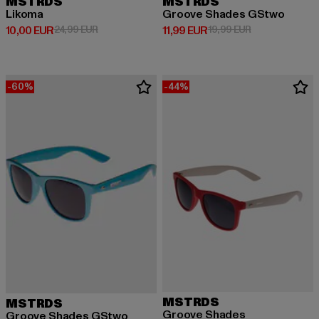
MSTRDS
MSTRDS
Likoma
Groove Shades GStwo
Derzeitiger Preis: 10,00 EUR
Aktionspreis: 24,99 EUR
Derzeitiger Preis: 11,99 EUR
Aktionspreis: 1
10,00 EUR
24,99 EUR
11,99 EUR
19,99 EUR
-60%
-44%
MSTRDS
MSTRDS
Groove Shades
Groove Shades GStwo