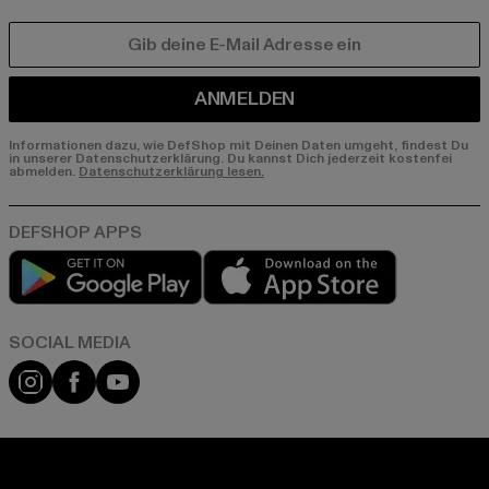
E-MAIL
ANMELDEN
Informationen dazu, wie DefShop mit Deinen Daten umgeht, findest Du
in unserer Datenschutzerklärung. Du kannst Dich jederzeit kostenfei
abmelden.
Datenschutzerklärung lesen.
Play market
App store
Instagram
Facebook
YouTube