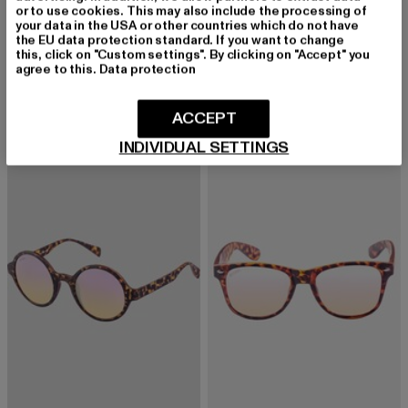
or to use cookies. This may also include the processing of
your data in the USA or other countries which do not have
the EU data protection standard. If you want to change
MSTRDS
MSTRDS
this, click on "Custom settings". By clicking on "Accept" you
MSTRDS Sunglasses Arthur Youth
December
agree to this.
Data protection
Derzeitiger Preis: 10,00 EUR
Aktionspreis: 24,99 EUR
Derzeitiger Preis: 11,00 EUR
Aktionspreis: 2
10,00 EUR
24,99 EUR
11,00 EUR
24,99 EUR
ACCEPT
INDIVIDUAL SETTINGS
-48%
-60%