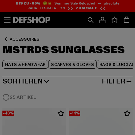
BIS ZU -65%
😲💥 Summer Sale Reloaded — absolute
Zum
Zum
Zum
RABATTESKALATION ❯❯
ZUM SALE
❮❮
Inhalt
Fußzeile
Produktraster
springen
springen
springen
ACCESSOIRES
MSTRDS SUNGLASSES
HATS & HEADWEAR
SCARVES & GLOVES
BAGS & LUGGAG
SORTIEREN
FILTER
BELIEBTESTE
25 ARTIKEL
-48%
-44%