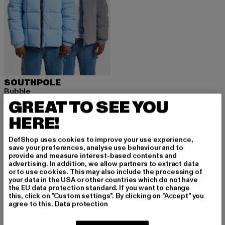
SOUTHPOLE
Bubble
GREAT TO SEE YOU
Derzeitiger Preis: 82,49 EUR
Aktionspreis: 149,99 EUR
82,49 EUR
149,99 EUR
HERE!
DefShop uses cookies to improve your use experience,
save your preferences, analyse use behaviour and to
provide and measure interest-based contents and
MELDE DICH AN, UM
advertising. In addition, we allow partners to extract data
or to use cookies. This may also include the processing of
your data in the USA or other countries which do not have
INSPIRIERT ZU BLEI
the EU data protection standard. If you want to change
this, click on "Custom settings". By clicking on "Accept" you
BEN!
agree to this.
Data protection