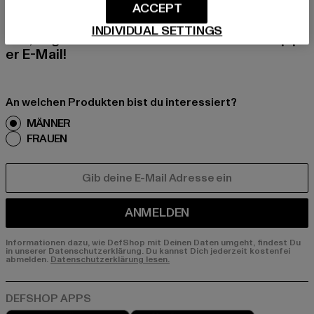
Melde dich hier für unseren Newsletter an und
ACCEPT
erhalte künftig Informationen über aktuelle Tre
INDIVIDUAL SETTINGS
nds, Angebote und Gutscheine von DefShop p
er E-Mail!
An welchen Produkten bist du interessiert?
MÄNNER
FRAUEN
E-MAIL
ANMELDEN
Informationen dazu, wie DefShop mit Deinen Daten umgeht, findest Du
in unserer Datenschutzerklärung. Du kannst Dich jederzeit kostenfei
abmelden.
Datenschutzerklärung lesen.