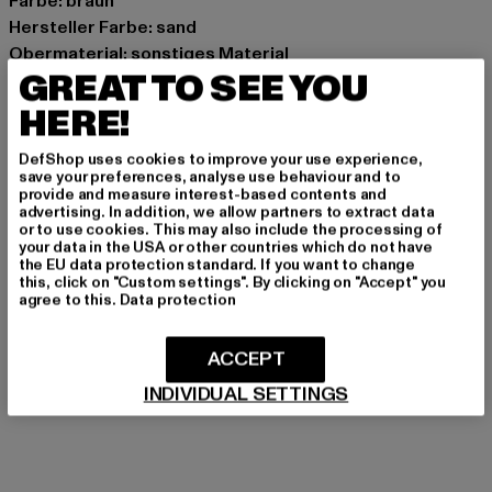
Farbe: braun
Hersteller Farbe: sand
Obermaterial: sonstiges Material
GREAT TO SEE YOU
Innenfutter: Textil
Art.Nr: 5390110013-00208
HERE!
Hersteller: Supremo Shoes & Boots GmbH |
DefShop uses cookies to improve your use experience,
save your preferences, analyse use behaviour and to
info@supremo-shoes.de
provide and measure interest-based contents and
Blocksbergstraße 174 | 66955 Pirmasens | DE
advertising. In addition, we allow partners to extract data
or to use cookies. This may also include the processing of
your data in the USA or other countries which do not have
the EU data protection standard. If you want to change
this, click on "Custom settings". By clicking on "Accept" you
GRÖSSE & PASSFORM
agree to this.
Data protection
PFLEGEHINWEISE
ACCEPT
LIEFERUNG & RÜCKGABE
INDIVIDUAL SETTINGS