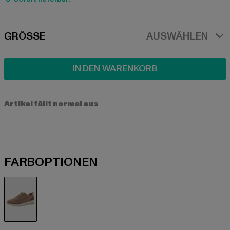
SIZE
GRÖSSE
AUSWÄHLEN
IN DEN WARENKORB
Artikel fällt normal aus
FARBOPTIONEN
braun