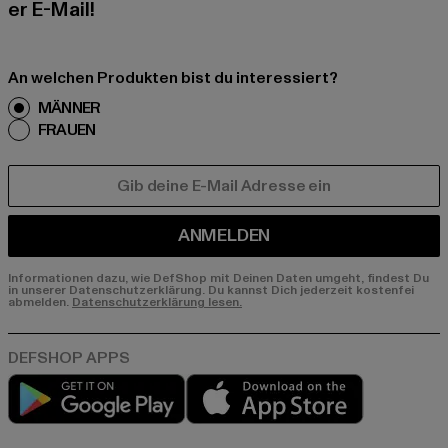
er E-Mail!
An welchen Produkten bist du interessiert?
MÄNNER
FRAUEN
E-MAIL
ANMELDEN
Informationen dazu, wie DefShop mit Deinen Daten umgeht, findest Du
in unserer Datenschutzerklärung. Du kannst Dich jederzeit kostenfei
abmelden.
Datenschutzerklärung lesen.
Play market
App store