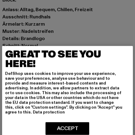
Block.
Anlass: Alltag, Bequem, Chillen, Freizeit
Ausschnitt: Rundhals
Ärmelart: Kurzarm
Muster: Nadelstreifen
Details: Brandlogo
Schnitt: Normal
GREAT TO SEE YOU
Marke: Karl Kani
Kat.: T-Shirts
HERE!
Farbe: weiß
DefShop uses cookies to improve your use experience,
Hersteller Farbe: wht/blk/red
save your preferences, analyse use behaviour and to
Materialzusammensetzung: 100% Baumwolle
provide and measure interest-based contents and
advertising. In addition, we allow partners to extract data
Art.Nr: 6030152-00693
or to use cookies. This may also include the processing of
your data in the USA or other countries which do not have
the EU data protection standard. If you want to change
Hersteller: Urban Styles Agency GmbH & Co. KG |
this, click on "Custom settings". By clicking on "Accept" you
agentur@urbanstylesagency.com
agree to this.
Data protection
Schanzenstraße 41 | 51063 Köln | DE
ACCEPT