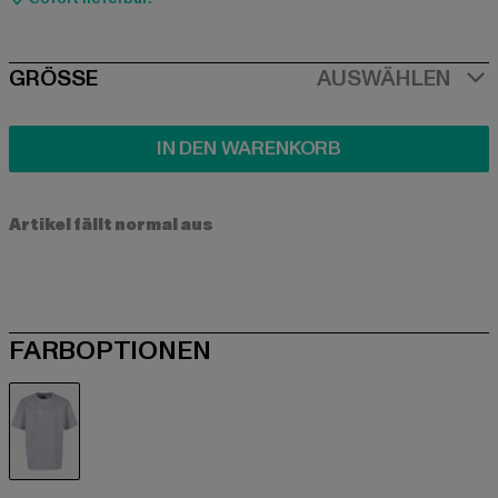
SIZE
GRÖSSE
AUSWÄHLEN
IN DEN WARENKORB
Artikel fällt normal aus
FARBOPTIONEN
grau