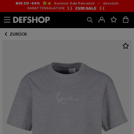
BIS ZU -65%
😲💥 Summer Sale Reloaded — absolute
Zum
Zum
RABATTESKALATION ❯❯
ZUM SALE
❮❮
Inhalt
Fußzeile
springen
springen
ZURÜCK