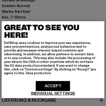
Details: Brandlogo
Schnitt: Normal
Marke: Karl Kani
Kat.: T-Shirts
Farbe: grau
GREAT TO SEE YOU
Hersteller Farbe: grey
HERE!
Materialzusammensetzung: 100% Baumwolle
Art.Nr: PD00005617-00111
DefShop uses cookies to improve your use experience,
save your preferences, analyse use behaviour and to
provide and measure interest-based contents and
Hersteller: Urban Styles Agency GmbH & Co. KG |
advertising. In addition, we allow partners to extract data
agentur@urbanstylesagency.com
or to use cookies. This may also include the processing of
your data in the USA or other countries which do not have
Schanzenstraße 41 | 51063 Köln | DE
the EU data protection standard. If you want to change
this, click on "Custom settings". By clicking on "Accept" you
agree to this.
Data protection
GRÖSSE & PASSFORM
ACCEPT
PFLEGEHINWEISE
INDIVIDUAL SETTINGS
LIEFERUNG & RÜCKGABE