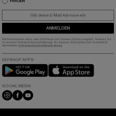
FRAUEN
E-MAIL
ANMELDEN
Informationen dazu, wie DefShop mit Deinen Daten umgeht, findest Du
in unserer Datenschutzerklärung. Du kannst Dich jederzeit kostenfei
abmelden.
Datenschutzerklärung lesen.
Play market
App store
Instagram
Facebook
YouTube