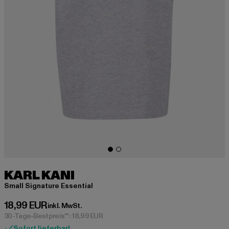
KARL KANI
Small Signature Essential
Derzeitiger Preis: 18,99 EUR
18,99 EUR
inkl. MwSt.
30-Tage-Bestpreis**: 18,99 EUR
Sofort lieferbar!