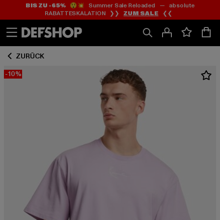
BIS ZU -65%
😲💥 Summer Sale Reloaded — absolute
Zum
Zum
RABATTESKALATION ❯❯
ZUM SALE
❮❮
Inhalt
Fußzeile
springen
springen
ZURÜCK
-10%