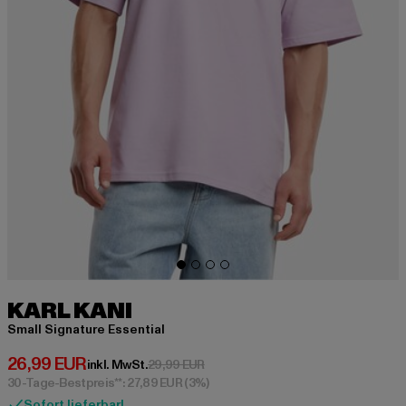
KARL KANI
Small Signature Essential
Derzeitiger Preis: 26,99 EUR
26,99 EUR
Aktionspreis: 29,99 EUR
inkl. MwSt.
29,99 EUR
30-Tage-Bestpreis**: 27,89 EUR
(3%)
Sofort lieferbar!