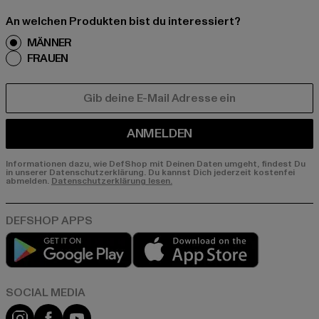
An welchen Produkten bist du interessiert?
MÄNNER
FRAUEN
E-MAIL
ANMELDEN
Informationen dazu, wie DefShop mit Deinen Daten umgeht, findest Du
in unserer Datenschutzerklärung. Du kannst Dich jederzeit kostenfei
abmelden.
Datenschutzerklärung lesen.
Play market
App store
Instagram
Facebook
YouTube