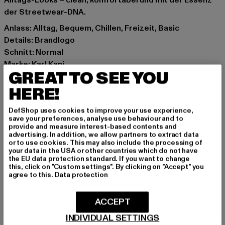
Alltags-Looks – clean, komfortabel und mit der Essenz
der Streetwear-DNA.
Anlass: Alltag, Bequem, Chillen, Freizeit, Basic
Details: Brandlogo
Schnitt: Normal
Marke: Karl Kani
GREAT TO SEE YOU
Kat.: T-Shirts
Farbe: violet
HERE!
Hersteller Farbe: violet
DefShop uses cookies to improve your use experience,
Materialzusammensetzung: 100% Baumwolle
save your preferences, analyse use behaviour and to
Art.Nr: PD00005361-03353
provide and measure interest-based contents and
advertising. In addition, we allow partners to extract data
or to use cookies. This may also include the processing of
Hersteller: Urban Styles Agency GmbH & Co. KG |
your data in the USA or other countries which do not have
the EU data protection standard. If you want to change
agentur@urbanstylesagency.com
this, click on "Custom settings". By clicking on "Accept" you
Schanzenstraße 41 | 51063 Köln | DE
agree to this.
Data protection
ACCEPT
GRÖSSE & PASSFORM
INDIVIDUAL SETTINGS