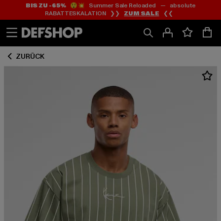
BIS ZU -65%
😲💥 Summer Sale Reloaded — absolute
Zum
Zum
RABATTESKALATION ❯❯
ZUM SALE
❮❮
Inhalt
Fußzeile
springen
springen
ZURÜCK