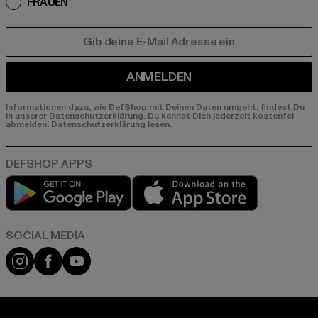
FRAUEN
E-MAIL
ANMELDEN
Informationen dazu, wie DefShop mit Deinen Daten umgeht, findest Du
in unserer Datenschutzerklärung. Du kannst Dich jederzeit kostenfei
abmelden.
Datenschutzerklärung lesen.
Play market
App store
Instagram
Facebook
YouTube