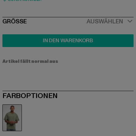
SIZE
GRÖSSE
AUSWÄHLEN
IN DEN WARENKORB
Artikel fällt normal aus
FARBOPTIONEN
grün