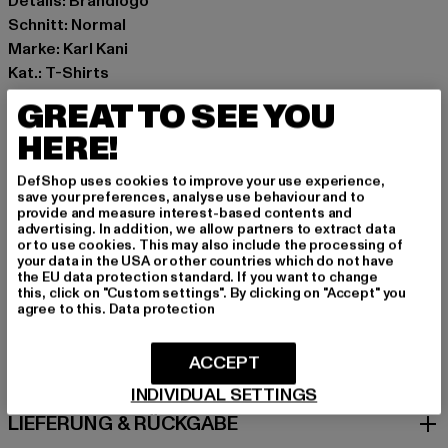
Details: Brandlogo
Schnitt: Normal
Marke: Karl Kani
Kat.: T-Shirts
Farbe: grün
GREAT TO SEE YOU
Hersteller Farbe: green
HERE!
Materialzusammensetzung: 100% Baumwolle
Art.Nr: KM-TE021-101-00110
DefShop uses cookies to improve your use experience,
save your preferences, analyse use behaviour and to
provide and measure interest-based contents and
Hersteller: Urban Styles Agency GmbH & Co. KG |
advertising. In addition, we allow partners to extract data
agentur@urbanstylesagency.com
or to use cookies. This may also include the processing of
your data in the USA or other countries which do not have
Schanzenstraße 41 | 51063 Köln | DE
the EU data protection standard. If you want to change
this, click on "Custom settings". By clicking on "Accept" you
agree to this.
Data protection
GRÖSSE & PASSFORM
ACCEPT
PFLEGEHINWEISE
INDIVIDUAL SETTINGS
LIEFERUNG & RÜCKGABE