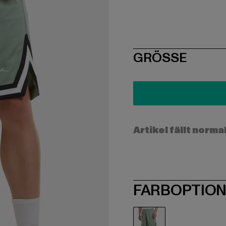
SIZE
GRÖSSE
Artikel fällt norma
FARBOPTIO