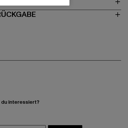
ISE
 RÜCKGABE
 du interessiert?