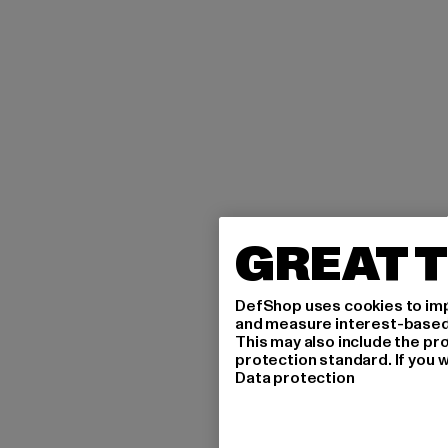
GREAT T
DefShop uses cookies to imp
and measure interest-based c
This may also include the pr
protection standard. If you w
Data protection