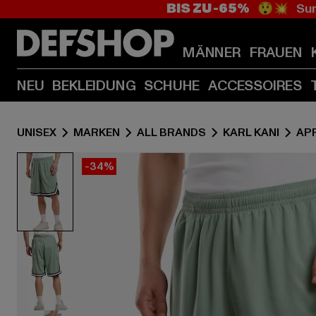
BIS ZU -65%
😲💥 Sum
MÄNNER
FRAUEN
NEU
BEKLEIDUNG
SCHUHE
ACCESSOIRES
UNISEX
MARKEN
ALL BRANDS
KARL KANI
AP
-34%