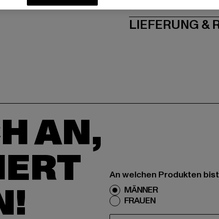
PFLEGEHINWE
LIEFERUNG &
H AN,
IERT
An welchen Produkten bist
N!
MÄNNER
FRAUEN