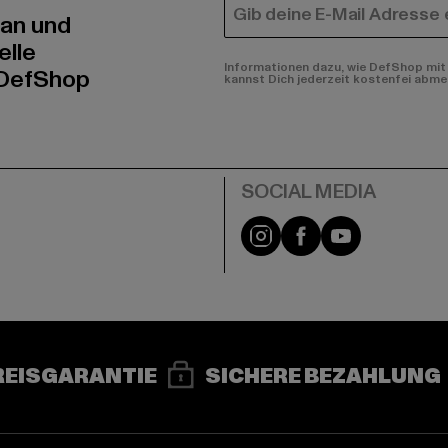
E-MAIL
 an und
elle
Informationen dazu, wie DefShop mit 
 DefShop
kannst Dich jederzeit kostenfei abme
e
Instagram
Facebook
YouTube
REISGARANTIE
SICHERE BEZAHLUNG