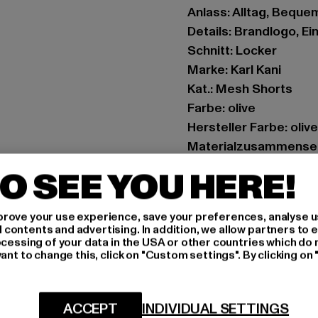
Anlass: Alltag, Bequem,
Details: Brandlogo, E
Schnitt: Locker
Marke: Karl Kani
Kat.: Mesh Shorts
Farbe: olive
Hersteller Farbe: olive
Materialzusammenset
Art.Nr: PD00005316-
O SEE YOU HERE!
Hersteller: Urban Sty
rove your use experience, save your preferences, analyse u
agentur@urbanstyle
ontents and advertising. In addition, we allow partners to e
Schanzenstraße 41 | 5
ocessing of your data in the USA or other countries which do 
ant to change this, click on "Custom settings". By clicking on 
GRÖSSE 
ACCEPT
INDIVIDUAL SETTINGS