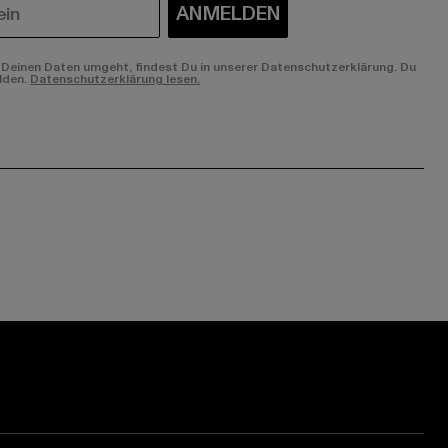
ANMELDEN
Deinen Daten umgeht, findest Du in unserer Datenschutzerklärung. Du
lden.
Datenschutzerklärung lesen.