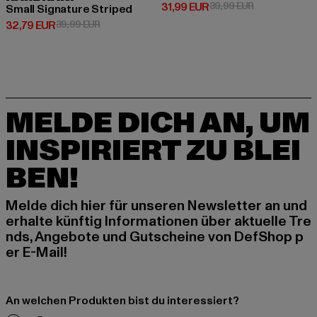
Derzeitiger Preis: 31,99 EUR
Aktionspreis: 
31,99 EUR
39,99 EUR
Small Signature Striped
Derzeitiger Preis: 32,79 EUR
Aktionspreis: 39,99 EUR
32,79 EUR
39,99 EUR
MELDE DICH AN, UM
INSPIRIERT ZU BLEI
BEN!
Melde dich hier für unseren Newsletter an und
erhalte künftig Informationen über aktuelle Tre
nds, Angebote und Gutscheine von DefShop p
er E-Mail!
An welchen Produkten bist du interessiert?