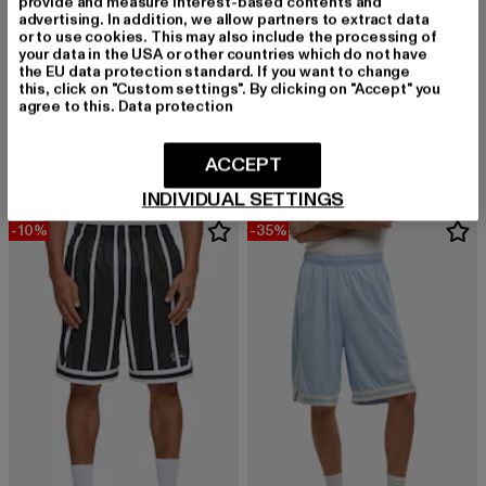
provide and measure interest-based contents and
advertising. In addition, we allow partners to extract data
or to use cookies. This may also include the processing of
your data in the USA or other countries which do not have
the EU data protection standard. If you want to change
this, click on "Custom settings". By clicking on "Accept" you
KARL KANI
KARL KANI
agree to this.
Data protection
College Basketball
Small Signature Essential
Derzeitiger Preis: 25,99 EUR
Aktionspreis: 39,99 EUR
Derzeitiger Preis: 20,99 EUR
Aktionspreis:
25,99 EUR
39,99 EUR
20,99 EUR
34,99 EUR
ACCEPT
INDIVIDUAL SETTINGS
-10%
-35%