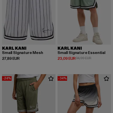
KARL KANI
KARL KANI
Small Signature Mesh
Small Signature Essential
Derzeitiger Preis: 27,89 EUR
Derzeitiger Preis: 23,09 EUR
Aktionspreis:
27,89 EUR
23,09 EUR
34,99 EUR
-24%
-34%