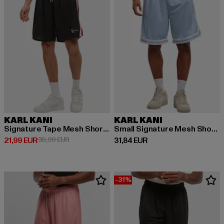
KARL KANI
KARL KANI
Signature Tape Mesh Shorts
Small Signature Mesh Shorts
Derzeitiger Preis: 21,99 EUR
Aktionspreis: 39,99 EUR
Derzeitiger Preis: 31,84 EUR
21,99 EUR
39,99 EUR
31,84 EUR
-31%