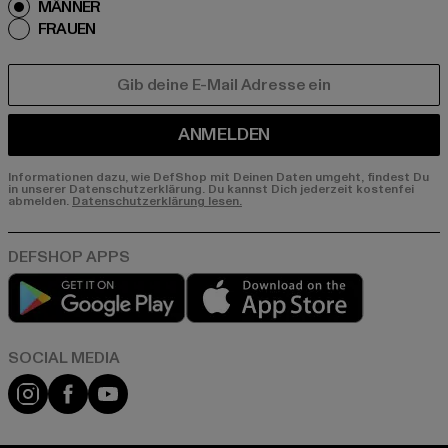
MÄNNER
FRAUEN
E-MAIL
ANMELDEN
Informationen dazu, wie DefShop mit Deinen Daten umgeht, findest Du
in unserer Datenschutzerklärung. Du kannst Dich jederzeit kostenfei
abmelden.
Datenschutzerklärung lesen.
Play market
App store
Instagram
Facebook
YouTube