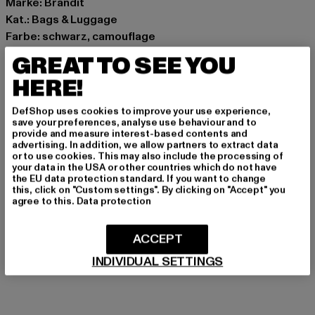
Marke: Brandit
Kat.: Bags & Luggage
Farbe: schwarz, camouflage
Hersteller Farbe: darkcamo
GREAT TO SEE YOU
Materialzusammensetzung: 100% Polyester, 80%
HERE!
Polyester, 20% Elastodien
Art.Nr: BD8063-00707
DefShop uses cookies to improve your use experience,
save your preferences, analyse use behaviour and to
provide and measure interest-based contents and
Hersteller: Brandit Textil GmbH |
info@brandit-wear.com
advertising. In addition, we allow partners to extract data
Spichernstraße 6a | 50672 Köln | DE
or to use cookies. This may also include the processing of
your data in the USA or other countries which do not have
the EU data protection standard. If you want to change
this, click on "Custom settings". By clicking on "Accept" you
GRÖSSE & PASSFORM
agree to this.
Data protection
PFLEGEHINWEISE
ACCEPT
INDIVIDUAL SETTINGS
LIEFERUNG & RÜCKGABE