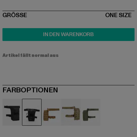
SIZE
GRÖSSE
ONE SIZE
IN DEN WARENKORB
Artikel fällt normal aus
FARBOPTIONEN
schwarz
schwarz
braun
camouflage
olive