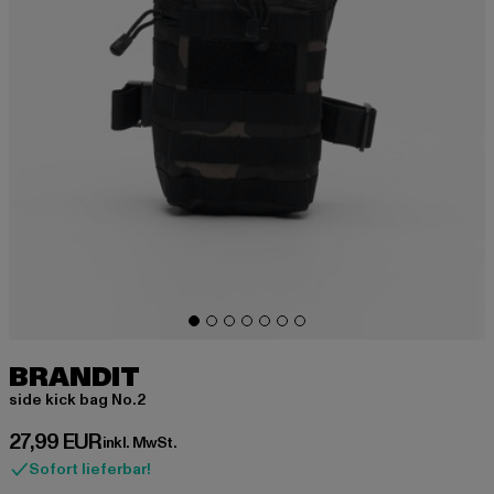
BRANDIT
side kick bag No.2
Derzeitiger Preis: 27,99 EUR
27,99 EUR
inkl. MwSt.
Sofort lieferbar!