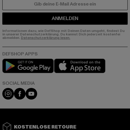
E-MAIL
ANMELDEN
Informationen dazu, wie DefShop mit Deinen Daten umgeht, findest Du
in unserer Datenschutzerklärung. Du kannst Dich jederzeit kostenfei
abmelden.
Datenschutzerklärung lesen.
Play market
App store
Instagram
Facebook
YouTube
KOSTENLOSE RETOURE