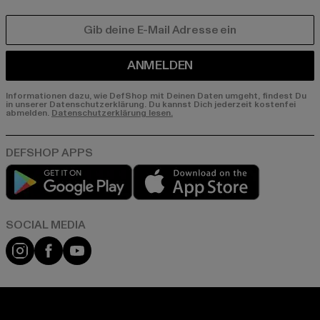
E-MAIL
ANMELDEN
Informationen dazu, wie DefShop mit Deinen Daten umgeht, findest Du
in unserer Datenschutzerklärung. Du kannst Dich jederzeit kostenfei
abmelden.
Datenschutzerklärung lesen.
Play market
App store
Instagram
Facebook
YouTube