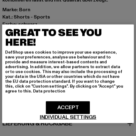
kombinieren lässt und mit Qualität überzeugt.
Marke: Born
Kat.: Shorts - Sports
Farbe: schwarz
GREAT TO SEE YOU
Hersteller Farbe: black
Materialzusammensetzung: 88% Polyimid, 12% Elasthan
HERE!
Art.Nr: PD00007961-00007
DefShop uses cookies to improve your use experience,
save your preferences, analyse use behaviour and to
Hersteller: Urban Styles Agency GmbH & Co. KG |
provide and measure interest-based contents and
advertising. In addition, we allow partners to extract data
agentur@urbanstylesagency.com
or to use cookies. This may also include the processing of
Schanzenstraße 41 | 51063 Köln | DE
your data in the USA or other countries which do not have
the EU data protection standard. If you want to change
this, click on "Custom settings". By clicking on "Accept" you
agree to this.
Data protection
GRÖSSE & PASSFORM
ACCEPT
PFLEGEHINWEISE
INDIVIDUAL SETTINGS
LIEFERUNG & RÜCKGABE