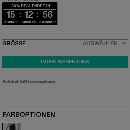
-39% DEAL ENDET IN
15
12
56
Stunden
Minuten
Sekunden
SIZE
GRÖSSE
AUSWÄHLEN
IN DEN WARENKORB
Artikel fällt normal aus
FARBOPTIONEN