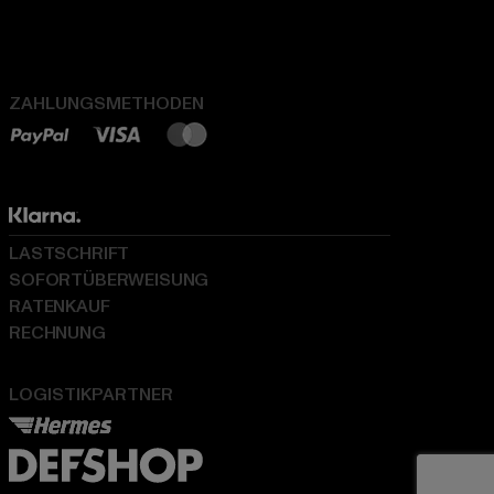
ZAHLUNGSMETHODEN
LASTSCHRIFT
SOFORTÜBERWEISUNG
RATENKAUF
RECHNUNG
LOGISTIKPARTNER