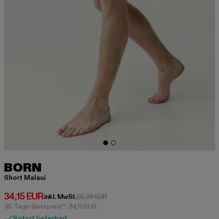
BORN
Short Malaui
Derzeitiger Preis: 34,15 EUR
34,15 EUR
Aktionspreis: 55,99 EUR
inkl. MwSt.
55,99 EUR
30-Tage-Bestpreis**: 34,15 EUR
Sofort lieferbar!