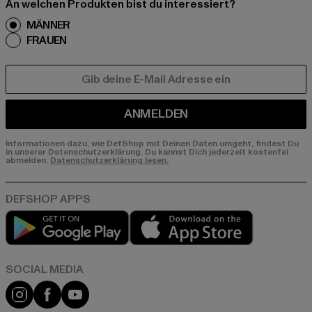
An welchen Produkten bist du interessiert?
MÄNNER
FRAUEN
E-MAIL
ANMELDEN
Informationen dazu, wie DefShop mit Deinen Daten umgeht, findest Du
in unserer Datenschutzerklärung. Du kannst Dich jederzeit kostenfei
abmelden.
Datenschutzerklärung lesen.
Play market
App store
Instagram
Facebook
YouTube