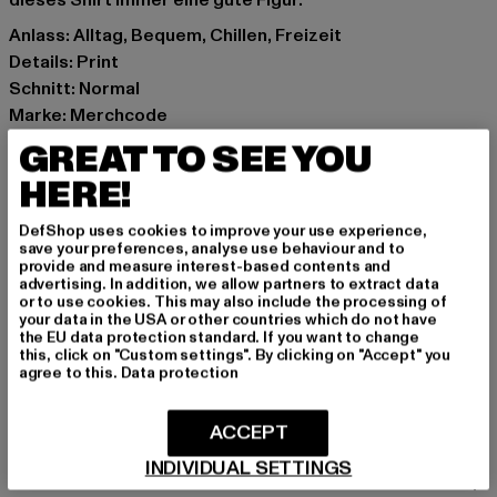
dieses Shirt immer eine gute Figur.
Anlass: Alltag, Bequem, Chillen, Freizeit
Details: Print
Schnitt: Normal
Marke: Merchcode
Kat.: T-Shirts
GREAT TO SEE YOU
Farbe: weiß
HERE!
Hersteller Farbe: white
Materialzusammensetzung: 100% Baumwolle
DefShop uses cookies to improve your use experience,
Art.Nr: MC1136-00220
save your preferences, analyse use behaviour and to
provide and measure interest-based contents and
advertising. In addition, we allow partners to extract data
Hersteller: TB International GmbH |
info@tbint.de
or to use cookies. This may also include the processing of
your data in the USA or other countries which do not have
Dr.-Robert-Murjahn-Straße 7 | 64372 Ober-Ramstadt |
the EU data protection standard. If you want to change
DE
this, click on "Custom settings". By clicking on "Accept" you
agree to this.
Data protection
GRÖSSE & PASSFORM
ACCEPT
INDIVIDUAL SETTINGS
PFLEGEHINWEISE