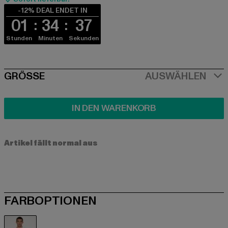
-12% DEAL ENDET IN
01
34
37
Stunden
Minuten
Sekunden
SIZE
GRÖSSE
AUSWÄHLEN
IN DEN WARENKORB
Artikel fällt normal aus
FARBOPTIONEN