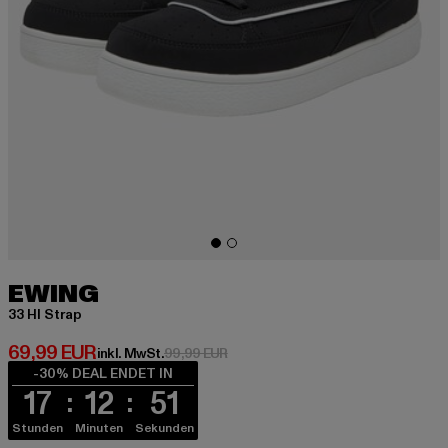
EWING
33 HI Strap
Derzeitiger Preis: 69,99 EUR
69,99 EUR
Aktionspreis: 99,99 EUR
inkl. MwSt.
99,99 EUR
-30% DEAL ENDET IN
17
12
51
Stunden
Minuten
Sekunden