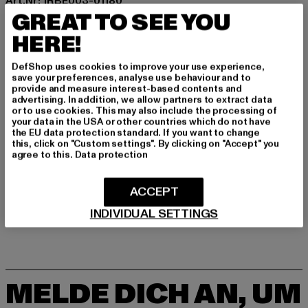
Art.Nr: 1RBE003-01180
GREAT TO SEE YOU
Hersteller: HI Six FZ-LLC |
info@ewingathletics.com
HERE!
Amenity Center 2-9F-1D Al Hamra, PO Box 2-9F-1D |
86489 RAK | AE
DefShop uses cookies to improve your use experience,
save your preferences, analyse use behaviour and to
provide and measure interest-based contents and
advertising. In addition, we allow partners to extract data
or to use cookies. This may also include the processing of
GRÖSSE & PASSFORM
your data in the USA or other countries which do not have
the EU data protection standard. If you want to change
PFLEGEHINWEISE
this, click on "Custom settings". By clicking on "Accept" you
agree to this.
Data protection
LIEFERUNG & RÜCKGABE
ACCEPT
INDIVIDUAL SETTINGS
MELDE DICH AN, UM