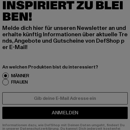
INSPIRIERT ZU BLEI
BEN!
Melde dich hier für unseren Newsletter an und
erhalte künftig Informationen über aktuelle Tre
nds, Angebote und Gutscheine von DefShop p
er E-Mail!
An welchen Produkten bist du interessiert?
MÄNNER
FRAUEN
E-MAIL
ANMELDEN
Informationen dazu, wie DefShop mit Deinen Daten umgeht, findest Du
in unserer Datenschutzerklärung. Du kannst Dich jederzeit kostenfei