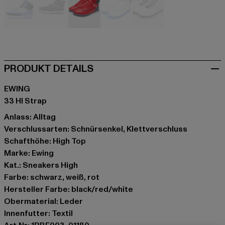
blau
grün
grau
weiß
weiß
PRODUKT DETAILS
EWING
33 HI Strap
Anlass: Alltag
Verschlussarten: Schnürsenkel, Klettverschluss
Schafthöhe: High Top
Marke: Ewing
Kat.: Sneakers High
Farbe: schwarz, weiß, rot
Hersteller Farbe: black/red/white
Obermaterial: Leder
Innenfutter: Textil