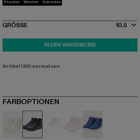
Stunden
Minuten
Sekunden
SIZE
GRÖSSE
10.5
IN DEN WARENKORB
Artikel fällt normal aus
FARBOPTIONEN