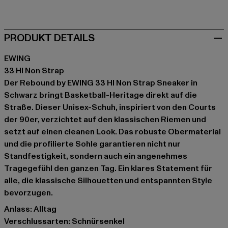
beige
schwarz
schwarz
schwarz
blau
PRODUKT DETAILS
EWING
33 HI Non Strap
Der Rebound by EWING 33 HI Non Strap Sneaker in
Schwarz bringt Basketball-Heritage direkt auf die
Straße. Dieser Unisex-Schuh, inspiriert von den Courts
der 90er, verzichtet auf den klassischen Riemen und
setzt auf einen cleanen Look. Das robuste Obermaterial
und die profilierte Sohle garantieren nicht nur
Standfestigkeit, sondern auch ein angenehmes
Tragegefühl den ganzen Tag. Ein klares Statement für
alle, die klassische Silhouetten und entspannten Style
bevorzugen.
Anlass: Alltag
Verschlussarten: Schnürsenkel