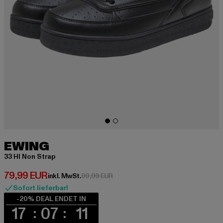
EWING
33 HI Non Strap
Derzeitiger Preis: 79,99 EUR
79,99 EUR
Aktionspreis: 99,99 EUR
inkl. MwSt.
99,99 EUR
Sofort lieferbar!
-20% DEAL ENDET IN
17
07
11