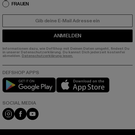
FRAUEN
E-MAIL
ANMELDEN
Informationen dazu, wie DefShop mit Deinen Daten umgeht, findest Du
in unserer Datenschutzerklärung. Du kannst Dich jederzeit kostenfei
abmelden.
Datenschutzerklärung lesen.
Play market
App store
Instagram
Facebook
YouTube