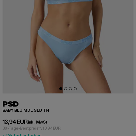
PSD
BABY BLU MDL SLD TH
Derzeitiger Preis: 13,94 EUR
13,94 EUR
inkl. MwSt.
30-Tage-Bestpreis**: 13,94 EUR
Sofort lieferbar!