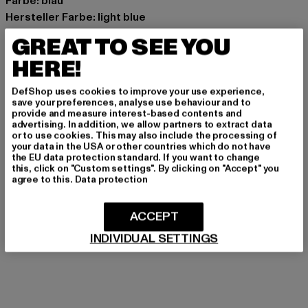
Farbe: blau
Hersteller Farbe: light blue
Materialzusammensetzung: 47% Baumwolle, 47% Modal,
GREAT TO SEE YOU
6% Elasthan
HERE!
Art.Nr: 125480038-01851
DefShop uses cookies to improve your use experience,
Hersteller: Chusaja GmbH |
support@psdunderwear.com
save your preferences, analyse use behaviour and to
provide and measure interest-based contents and
Gabriel von Seidl Straße 31D | 82031 Grünwald | DE
advertising. In addition, we allow partners to extract data
or to use cookies. This may also include the processing of
your data in the USA or other countries which do not have
the EU data protection standard. If you want to change
GRÖSSE & PASSFORM
this, click on "Custom settings". By clicking on "Accept" you
agree to this.
Data protection
PFLEGEHINWEISE
ACCEPT
LIEFERUNG & RÜCKGABE
INDIVIDUAL SETTINGS