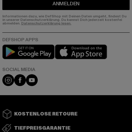
ANMELDEN
Informationen dazu, wie DefShop mit Deinen Daten umgeht, findest Du
in unserer Datenschutzerklärung. Du kannst Dich jederzeit kostenfei
abmelden.
Datenschutzerklärung lesen.
Play market
App store
Instagram
Facebook
YouTube
KOSTENLOSE RETOURE
TIEFPREISGARANTIE