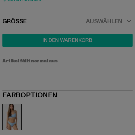
SIZE
GRÖSSE
AUSWÄHLEN
IN DEN WARENKORB
Artikel fällt normal aus
FARBOPTIONEN
blau