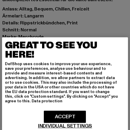
Anlass: Alltag, Bequem, Chillen, Freizeit
Ärmelart: Langarm
Details: Rippstrickbündchen, Print
Schnitt: Normal
Marke: Merchcode
GREAT TO SEE YOU
Kat.: Long Sleeves
Farbe: schwarz
HERE!
Hersteller Farbe: black
DefShop uses cookies to improve your use experience,
Materialzusammensetzung: 100% Baumwolle
save your preferences, analyse use behaviour and to
Art.Nr: MP0004998-00007
provide and measure interest-based contents and
advertising. In addition, we allow partners to extract data
or to use cookies. This may also include the processing of
Hersteller: TB International GmbH |
info@tbint.de
your data in the USA or other countries which do not have
the EU data protection standard. If you want to change
Dr.-Robert-Murjahn-Straße 7 | 64372 Ober-Ramstadt |
this, click on "Custom settings". By clicking on "Accept" you
DE
agree to this.
Data protection
ACCEPT
GRÖSSE & PASSFORM
INDIVIDUAL SETTINGS