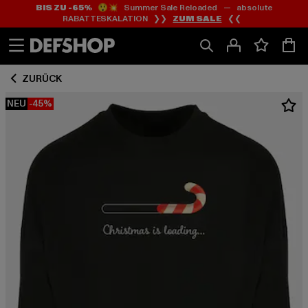
BIS ZU -65%
😲💥 Summer Sale Reloaded — absolute
Zum
Zum
RABATTESKALATION ❯❯
ZUM SALE
❮❮
Inhalt
Fußzeile
springen
springen
ZURÜCK
NEU
-45%