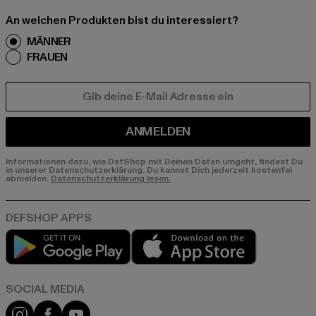
An welchen Produkten bist du interessiert?
MÄNNER
FRAUEN
E-MAIL
ANMELDEN
Informationen dazu, wie DefShop mit Deinen Daten umgeht, findest Du
in unserer Datenschutzerklärung. Du kannst Dich jederzeit kostenfei
abmelden.
Datenschutzerklärung lesen.
Play market
App store
Instagram
Facebook
YouTube