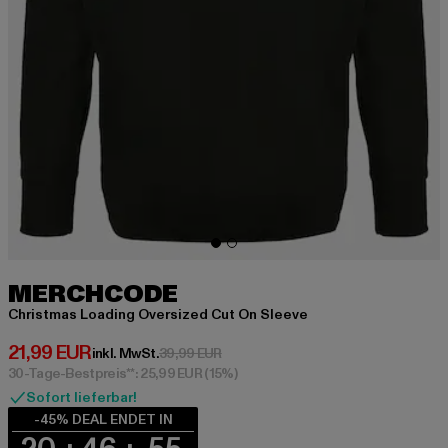
MERCHCODE
Christmas Loading Oversized Cut On Sleeve
Derzeitiger Preis: 21,99 EUR
21,99 EUR
Aktionspreis: 39,99 EUR
inkl. MwSt.
39,99 EUR
30-Tage-Bestpreis**: 25,99 EUR
(15%)
Sofort lieferbar!
-45% DEAL ENDET IN