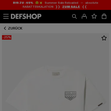
BIS ZU -65%
😲💥 Summer Sale Reloaded — absolute
Zum
Zum
RABATTESKALATION ❯❯
ZUM SALE
❮❮
Inhalt
Fußzeile
springen
springen
ZURÜCK
-25%