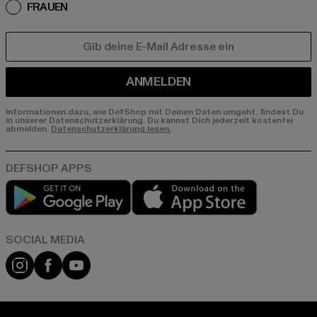
FRAUEN
E-MAIL
ANMELDEN
Informationen dazu, wie DefShop mit Deinen Daten umgeht, findest Du
in unserer Datenschutzerklärung. Du kannst Dich jederzeit kostenfei
abmelden.
Datenschutzerklärung lesen.
Play market
App store
Instagram
Facebook
YouTube