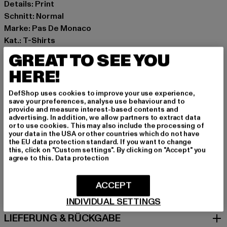
Details: Print
Schnitt: Normal
Marke: Pas De Monaco
Kat.: T-Shirts
Farbe: weiß
GREAT TO SEE YOU
Hersteller Farbe: off white
HERE!
Materialzusammensetzung: 100% Baumwolle
Art.Nr: PASDEM-001-006-04359
DefShop uses cookies to improve your use experience,
save your preferences, analyse use behaviour and to
provide and measure interest-based contents and
Hersteller: Zabou House |
Krishna@zabou.co.uk
advertising. In addition, we allow partners to extract data
Shelley Road, Ashton-on-Ribble | PR2 2ZH Lancashire |
or to use cookies. This may also include the processing of
your data in the USA or other countries which do not have
GB
the EU data protection standard. If you want to change
this, click on "Custom settings". By clicking on "Accept" you
agree to this.
Data protection
GRÖSSE & PASSFORM
ACCEPT
PFLEGEHINWEISE
INDIVIDUAL SETTINGS
LIEFERUNG & RÜCKGABE