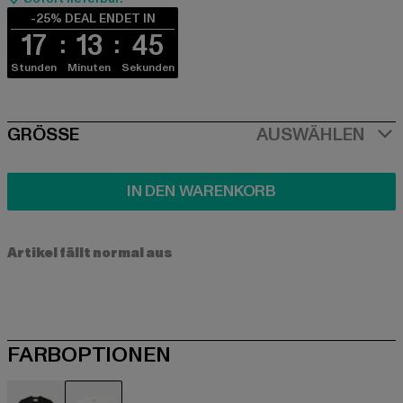
-25% DEAL ENDET IN
17
13
45
Stunden
Minuten
Sekunden
SIZE
GRÖSSE
AUSWÄHLEN
IN DEN WARENKORB
Artikel fällt normal aus
FARBOPTIONEN