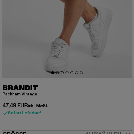
BRANDIT
Packham Vintage
Derzeitiger Preis: 47,49 EUR
47,49 EUR
inkl. MwSt.
Sofort lieferbar!