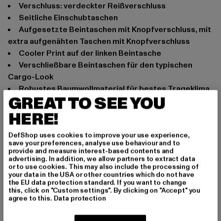
Verschluss: verdeckter Reißverschluss
Seitliche Einschubtaschen
Aufgesetzte Beintaschen mit Knopfverschluss, mit
extra aufgenähten Taschen mit Knopfverschluss
Cooler Print auf der linken Beintasche
Verschließbare Beintaschen für den typischen
Cargo-Look
Robustes Baumwollmaterial für bestes Trageklima
GREAT TO SEE YOU
Bequeme Passform
HERE!
Anlass: sommerlich, Alltag, Bequem, Freizeit
Marke: Brandit
DefShop uses cookies to improve your use experience,
Kat.: Shorts
save your preferences, analyse use behaviour and to
provide and measure interest-based contents and
Farbe: olive
advertising. In addition, we allow partners to extract data
Hersteller Farbe: olive
or to use cookies. This may also include the processing of
your data in the USA or other countries which do not have
Materialzusammensetzung: 100% Baumwolle
the EU data protection standard. If you want to change
Art.Nr: BD2023-00176
this, click on "Custom settings". By clicking on "Accept" you
agree to this.
Data protection
Hersteller: Brandit Textil GmbH |
info@brandit-wear.com