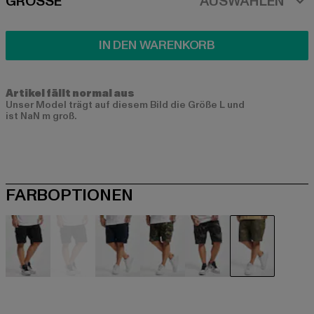
SIZE
GRÖSSE
AUSWÄHLEN
IN DEN WARENKORB
Artikel fällt normal aus
Unser Model trägt auf diesem Bild die Größe L und
ist NaN m groß.
FARBOPTIONEN
schwarz
schwarz
blau
camouflage
camouflage
olive