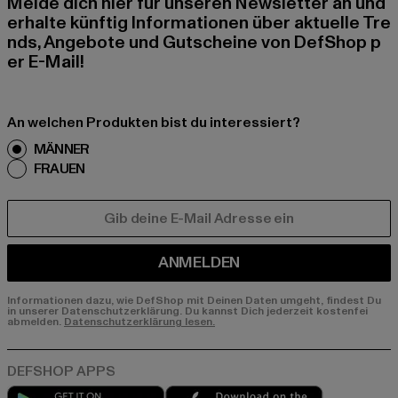
Melde dich hier für unseren Newsletter an und
erhalte künftig Informationen über aktuelle Tre
nds, Angebote und Gutscheine von DefShop p
er E-Mail!
An welchen Produkten bist du interessiert?
MÄNNER
FRAUEN
E-MAIL
ANMELDEN
Informationen dazu, wie DefShop mit Deinen Daten umgeht, findest Du
in unserer Datenschutzerklärung. Du kannst Dich jederzeit kostenfei
abmelden.
Datenschutzerklärung lesen.
Play market
App store