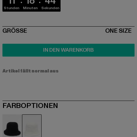
11
18
44
Stunden
Minuten
Sekunden
SIZE
GRÖSSE
ONE SIZE
IN DEN WARENKORB
Artikel fällt normal aus
FARBOPTIONEN