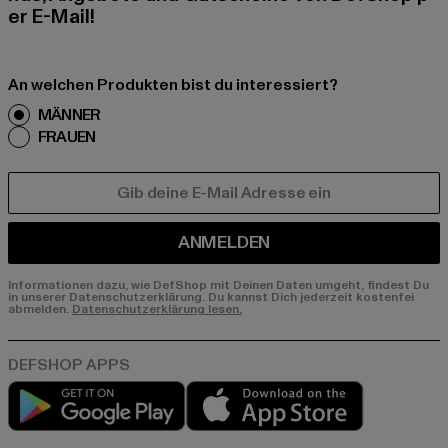
er E-Mail!
An welchen Produkten bist du interessiert?
MÄNNER
FRAUEN
E-MAIL
ANMELDEN
Informationen dazu, wie DefShop mit Deinen Daten umgeht, findest Du
in unserer Datenschutzerklärung. Du kannst Dich jederzeit kostenfei
abmelden.
Datenschutzerklärung lesen.
Play market
App store