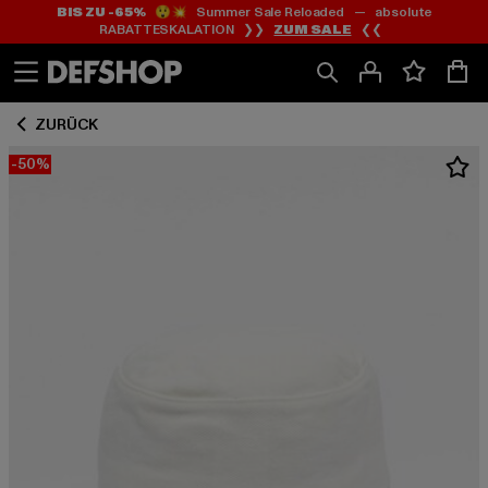
BIS ZU -65%
😲💥 Summer Sale Reloaded — absolute
Zum
Zum
RABATTESKALATION ❯❯
ZUM SALE
❮❮
Inhalt
Fußzeile
springen
springen
ZURÜCK
-50%