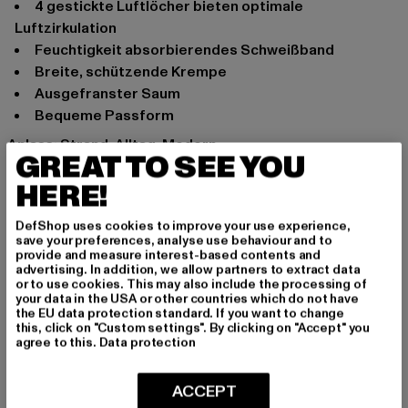
4 gestickte Luftlöcher bieten optimale
Luftzirkulation
Feuchtigkeit absorbierendes Schweißband
Breite, schützende Krempe
Ausgefranster Saum
Bequeme Passform
Anlass: Strand, Alltag, Modern
GREAT TO SEE YOU
Marke: Flexfit
HERE!
Kat.: Bucket Hats
Farbe: weiß
DefShop uses cookies to improve your use experience,
Hersteller Farbe: offwhite
save your preferences, analyse use behaviour and to
Materialzusammensetzung: 100% Baumwolle
provide and measure interest-based contents and
advertising. In addition, we allow partners to extract data
Art.Nr: 5003OE-00555
or to use cookies. This may also include the processing of
your data in the USA or other countries which do not have
the EU data protection standard. If you want to change
Hersteller: TB International GmbH |
info@tbint.de
this, click on "Custom settings". By clicking on "Accept" you
Dr.-Robert-Murjahn-Straße 7 | 64372 Ober-Ramstadt |
agree to this.
Data protection
DE
ACCEPT