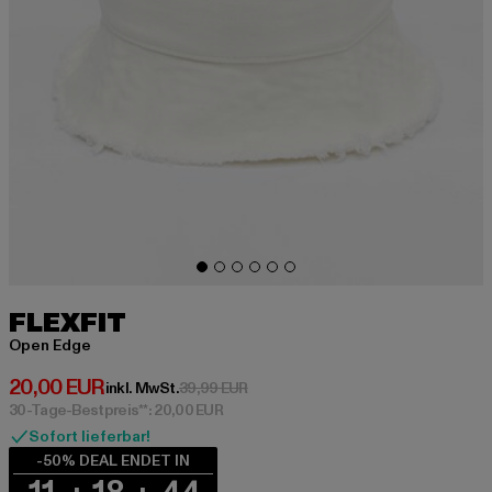
FLEXFIT
Open Edge
Derzeitiger Preis: 20,00 EUR
20,00 EUR
Aktionspreis: 39,99 EUR
inkl. MwSt.
39,99 EUR
30-Tage-Bestpreis**: 20,00 EUR
Sofort lieferbar!
-50% DEAL ENDET IN